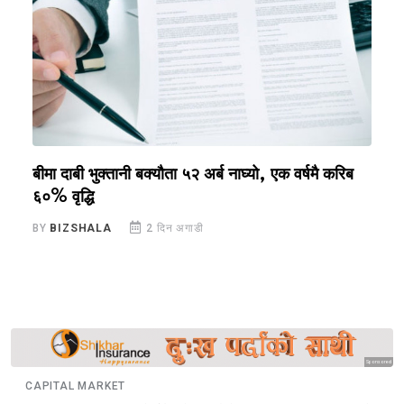
बीमा दाबी भुक्तानी बक्यौता ५२ अर्ब नाघ्यो, एक वर्षमै करिब
स
६०% वृद्धि
क
BY
BIZSHALA
2 दिन अगाडी
B
Sponsored
CAPITAL MARKET