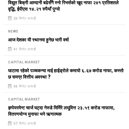
विद्युत बिक्री आम्दानी बढेसँगै स्नो रिभर्सको खुद नाफा २४१ प्रतिशतले
वृद्धि, ईपीएस १४.२१ रुपैयाँ पुग्यो
20 मिनेट अगाडी
NEWS
आज देशका यी स्थानमा हुनेछ भारी वर्षा
41 मिनेट अगाडी
CAPITAL MARKET
घाटामा रहेको पञ्चकन्या माई हाईड्रोले कमायो ६.६७ करोड नाफा, कस्तो
छ समग्र वित्तीय अवस्था ?
46 मिनेट अगाडी
CAPITAL MARKET
इम्पेयरमेन्ट चार्ज घट्दा नेरुडे मिर्मिरे लघुवित्त २३.५९ करोड नाफामा,
वितरणयोग्य मुनाफा भने ऋणात्मक
57 मिनेट अगाडी