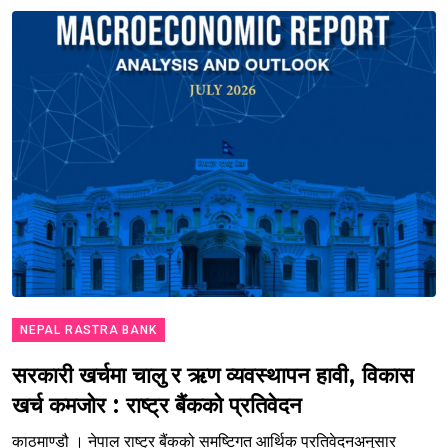
NEPAL RASTRA BANK
सरकारी खर्चमा चालु र ऋण व्यवस्थापन हावी, विकास
खर्च कमजोर : राष्ट्र बैंकको प्रतिवेदन
काठमाण्डौ । नेपाल राष्ट्र बैंकको समष्टिगत आर्थिक प्रतिवेदनअनुसार