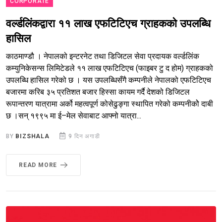
CORPORATE
वर्ल्डलिंकद्वारा ११ लाख एफटिटिएच ग्राहकको उपलब्धि
हासिल
काठमाण्डौ । नेपालको इन्टरनेट तथा डिजिटल सेवा प्रदायक वर्ल्डलिंक
कम्युनिकेसन्स लिमिटेडले ११ लाख एफटिटिएच (फाइबर टु द होम) ग्राहकको
उपलब्धि हासिल गरेको छ । यस उपलब्धिसँगै कम्पनीले नेपालको एफटिटिएच
बजारमा करिब ३५ प्रतिशत बजार हिस्सा कायम गर्दै देशको डिजिटल
रूपान्तरण यात्रामा अर्को महत्वपूर्ण कोसेढुङ्गा स्थापित गरेको कम्पनीकोे दाबी
छ ।सन् १९९५ मा ई–मेल सेवाबाट आफ्नो यात्रा...
BY
BIZSHALA
9 दिन अगाडी
READ MORE