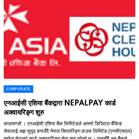
CORPORATE
एनआईसी एशिया बैंकद्वारा NEPALPAY कार्ड
अक्वायरिङ्ग शुरु
काठमाण्डौ । एनआईसी एशिया बैंक लिमिटेडले आफ्नो डिजिटल बैंकिङ
सेवालाई अझ सुदृढ बनाउँदै नेपाल क्लियरिङ्ग हाउस लिमिटेड (एनसीएचएल)
मार्फत नेपालपे कार्ड अक्वायरिङ्ग सेवा सुरु गरेको छ । यससँगै अब बैंकले