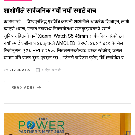
शाओमीले सार्वजनिक गर्यो नयाँ स्मार्ट वाच
काठमाण्डौ । विश्वप्रसिद्ध प्रविधि कम्पनी शाओमीले आकर्षक डिजाइन, लामो
ब्याट्री क्षमता, उन्नत स्वास्थ्य निगरानीतथा खेलकुदसम्बन्धी स्मार्ट
सुविधासहितको नयाँ Xiaomi Watch S5 46mm सार्वजनिक गरेको छ।
नयाँ स्मार्ट घडीमा १.४८ इन्चको AMOLED डिस्प्ले, ४८० * ४८०पिक्सेल
रिजोलुसन, ३२३ PPI र २५०० निट्ससम्मकोउच्च चमक रहेकोछ, जसले
घाममा पनि स्पष्ट दृश्य प्रदान गर्छ। स्टेनले सस्टिल फ्रेम, विभिन्नबेजेल र...
BY
BIZSHALA
4 दिन अगाडी
READ MORE