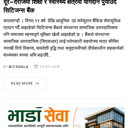
दूर–दराजमा शिक्षा र स्वास्थ्य क्षेत्रमा योगदान पुर्याउँदै
सिटिजन्स बैंक
काठमाण्डौ । विगत् १९ बर्ष देखि आधुनिक एवं सर्वसुलभ बैंकिङ सेवासुविधा
प्रदान गर्दै आइरहेको सिटिजन्स बैंकले संस्थागत सामाजिक उत्तरदायित्वमा
पनि समाजमा महत्त्वपूर्ण भूमिका खेल्दै आइरहेको छ । बैंकले संस्थागत
सामाजिक उत्तरदायित्व (सिएसआर) लाई परोपकारी सहयोगमा मात्र सीमित
नराखी दिगो विकास, समावेशी वृद्धि तथा समुदायसँगको दीर्घकालीन सहकार्यको
माध्यमका रूपमा अघि बढाउँदै...
BY
BIZSHALA
10 दिन अगाडी
READ MORE