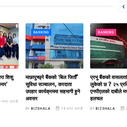
BANKING
BANKING
िशु
माछापुच्छ्रे बैंकको ‘बिल जितौँ’
प्रभु बैंकको वासलातभित्र
सुविधा सञ्चालन, करदाता
लुकेको छ ? २५ प्रतिशत
उपहार कार्यक्रममा सहभागी हुने
एनपीएलको दाबीले मच्चायो
अवसर
हलचल
 अगाडी
BY
BIZSHALA
19 घण्टा अगाडी
BY
BIZSHALA
21 घण्