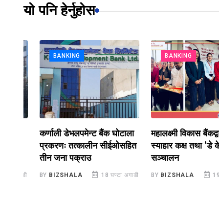
यो पनि हेर्नुहोस
BANKING
BANKING
कर्णाली डेभलपमेन्ट बैंक घोटाला
महालक्ष्मी विकास बैंकद्वारा श
,
प्रकरणः तत्कालीन सीईओसहित
स्याहार कक्ष तथा ‘डे केयर’
तीन जना पक्राउ
सञ्चालन
गाडी
BY
BIZSHALA
18 घण्टा अगाडी
BY
BIZSHALA
19 घण्टा