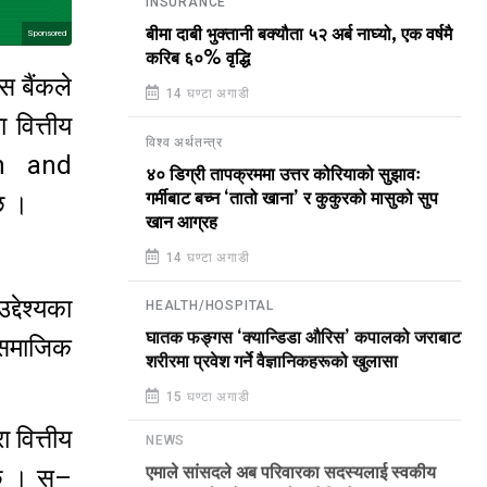
INSURANCE
बीमा दाबी भुक्तानी बक्यौता ५२ अर्ब नाघ्यो, एक वर्षमै
Sponsored
करिब ६०% वृद्धि
स बैंकले
14 घण्टा अगाडी
 वित्तीय
विश्व अर्थतन्त्र
on and
४० डिग्री तापक्रममा उत्तर कोरियाको सुझावः
न्छ ।
गर्मीबाट बच्न ‘तातो खाना’ र कुकुरको मासुको सुप
खान आग्रह
14 घण्टा अगाडी
द्देश्यका
HEALTH/HOSPITAL
घातक फङ्गस ‘क्यान्डिडा औरिस’ कपालको जराबाट
ै समाजिक
शरीरमा प्रवेश गर्ने वैज्ञानिकहरूको खुलासा
15 घण्टा अगाडी
ा वित्तीय
NEWS
ो छ । स–
एमाले सांसदले अब परिवारका सदस्यलाई स्वकीय