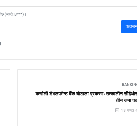
नेछ (जस्तै: B***)।
पठाउन
।
BANKI
कर्णाली डेभलपमेन्ट बैंक घोटाला प्रकरणः तत्कालीन सीईओ
तीन जना पक
18 घण्टा 