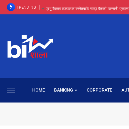
TRENDING
प्रभू बैंकका सञ्चालक बस्नेतमाथि राष्ट्र बैंकको ‘कन्सर्न’, प्रवक
इन्ट्रा-डे र सर्ट सेलिङले बजार सुधार्छन् मात्रै होइन, ढ
प्रभू बैंकमा सेञ्चुरीबाट आएका कर्मचारीमाथि हदैसम्मको विभेदः 
कमाइमा गरिमाको दमदार छलाङ, सेयरधनीलाई २०
प्रभु बैंकमा रमिता : सर्वसाधारणबाट छिरेका बस्नेत संस्था
HOME
BANKING
CORPORATE
AU