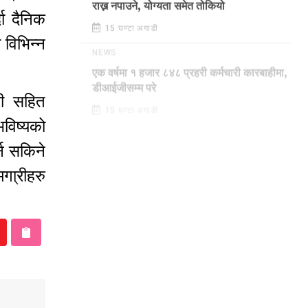
राख्न नपाउने, योग्यता समेत तोकियो
ा दैनिक
15 घण्टा अगाडी
 विभिन्न
NEWS
एक वर्षमा १ हजार ८४८ प्रहरी कर्मचारी कारबाहीमा,
री सहित
डीआईजीसम्म परे
15 घण्टा अगाडी
विष्यको
्न सकिने
मगा्रीहरु