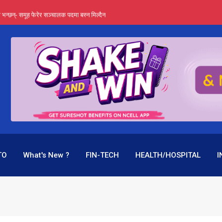
्ता भन्छन्- समूह फेरेर सञ्चालक पदमा बस्न मिल्दैन
ङ्ग पुगेन भने ध्वस्त पनि बनाउन सक्छन् !
एउटै पदमा दुई थरि तलब, वर्षमै ९२ हजार घाटा !
 प्रतिशत लाभांश दिने क्षमता
पक बनेर निरन्तर, राष्ट्र बैंक किन मौन ?
TO
What's New ?
FIN-TECH
HEALTH/HOSPITAL
I