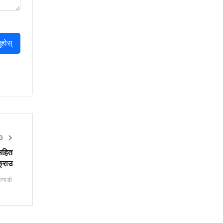
ुहोस्
NG
सहित
्राउ
अगाडी