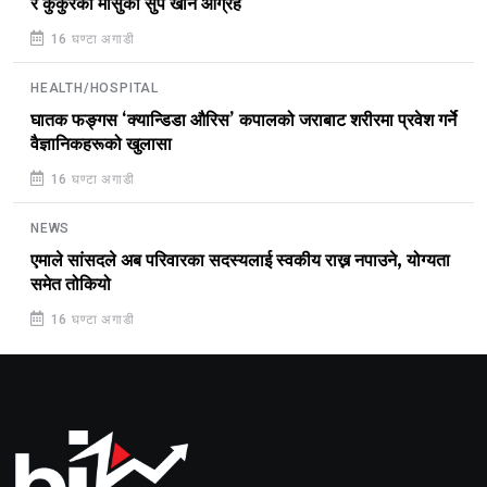
र कुकुरको मासुको सुप खान आग्रह
16 घण्टा अगाडी
HEALTH/HOSPITAL
घातक फङ्गस ‘क्यान्डिडा औरिस’ कपालको जराबाट शरीरमा प्रवेश गर्ने
वैज्ञानिकहरूको खुलासा
16 घण्टा अगाडी
NEWS
एमाले सांसदले अब परिवारका सदस्यलाई स्वकीय राख्न नपाउने, योग्यता
समेत तोकियो
16 घण्टा अगाडी