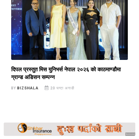
े
दिपल प्रस्तुत मिस युनिभर्स नेपाल २०२६ को काठमाण्डौमा
न
ग्रान्ड अडिसन सम्पन्न
स
BY
BIZSHALA
20 घण्टा अगाडी
B
Sponsored