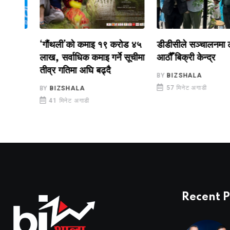
‘गौंथली’को कमाइ १९ करोड ४५
डीडीसीले सञ्चालनमा ल्याय
लाख, सर्वाधिक कमाइ गर्ने सूचीमा
आठौँ बिक्री केन्द्र
तीव्र गतिमा अघि बढ्दै
BY
BIZSHALA
57 मिनेट अगाडी
BY
BIZSHALA
41 मिनेट अगाडी
Recent P