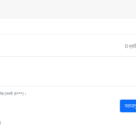
0 प्रत
नेछ (जस्तै: B***)।
पठाउन
।