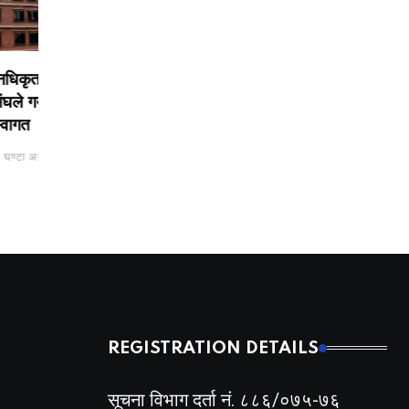
ृत
रास्वपाका मन्त्रीले महिनामा
‘गौंथली’को कमाइ १९ क
र्यो
एकपटक पार्टी कार्यालयमा
लाख, सर्वाधिक कमाइ गर्न
त
नागरिकसँग भेटघाट गर्नुपर्ने
तीव्र गतिमा अघि बढ्दै
 अगाडी
BY
BIZSHALA
BY
BIZSHALA
23 मिनेट अगाडी
41 मिनेट अगाडी
REGISTRATION DETAILS
सूचना विभाग दर्ता नं. ८८६/०७५-७६