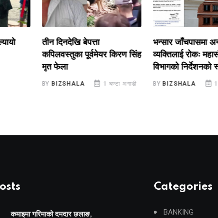
ो
तीन दिनदेखि बेपत्ता
भन्सार जाँचपासमा अनधिक
कपिलवस्तुका पूर्वमेयर किरण सिंह
व्यक्तिलाई रोकः महासंघले ग
मृत फेला
विभागको निर्देशनको स्वाग
BY
BIZSHALA
1 घण्टा अगाडी
BY
BIZSHALA
1 घण्टा
osts
Categories
BANKING
कमाइमा गरिमाको दमदार छलाङ,