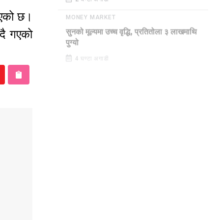
2 घण्टा अगाडी
नाएको छ।
MONEY MARKET
्दै गएको
सुनको मूल्यमा उच्च वृद्धि, प्रतितोला ३ लाखमाथि
पुग्यो
4 घण्टा अगाडी