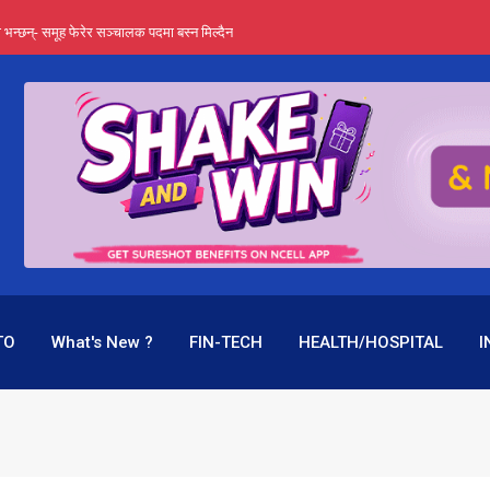
्ता भन्छन्- समूह फेरेर सञ्चालक पदमा बस्न मिल्दैन
ङ्ग पुगेन भने ध्वस्त पनि बनाउन सक्छन् !
एउटै पदमा दुई थरि तलब, वर्षमै ९२ हजार घाटा !
 प्रतिशत लाभांश दिने क्षमता
पक बनेर निरन्तर, राष्ट्र बैंक किन मौन ?
TO
What's New ?
FIN-TECH
HEALTH/HOSPITAL
I