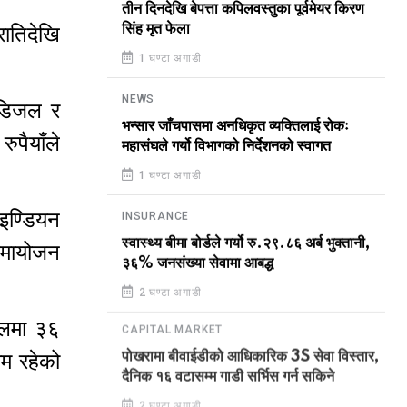
तीन दिनदेखि बेपत्ता कपिलवस्तुका पूर्वमेयर किरण
सिंह मृत फेला
रातिदेखि
1 घण्टा अगाडी
NEWS
 डिजल र
भन्सार जाँचपासमा अनधिकृत व्यक्तिलाई रोकः
ुपैयाँले
महासंघले गर्यो विभागको निर्देशनको स्वागत
1 घण्टा अगाडी
 इण्डियन
INSURANCE
स्वास्थ्य बीमा बोर्डले गर्यो रु.२९.८६ अर्ब भुक्तानी,
समायोजन
३६% जनसंख्या सेवामा आबद्ध
2 घण्टा अगाडी
तेलमा ३६
CAPITAL MARKET
यम रहेको
पोखरामा बीवाईडीको आधिकारिक 3S सेवा विस्तार,
दैनिक १६ वटासम्म गाडी सर्भिस गर्न सकिने