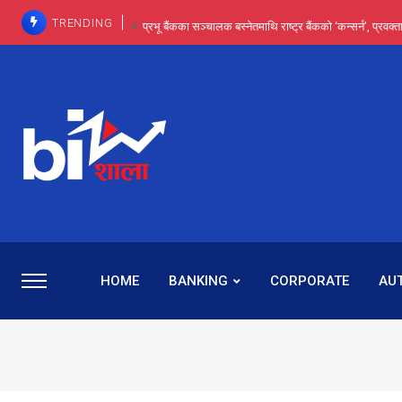
TRENDING
प्रभू बैंकका सञ्चालक बस्नेतमाथि राष्ट्र बैंकको ‘कन्सर्न’, प्रवक
इन्ट्रा-डे र सर्ट सेलिङले बजार सुधार्छन् मात्रै होइन, ढ
प्रभू बैंकमा सेञ्चुरीबाट आएका कर्मचारीमाथि हदैसम्मको विभेदः 
कमाइमा गरिमाको दमदार छलाङ, सेयरधनीलाई २०
प्रभु बैंकमा रमिता : सर्वसाधारणबाट छिरेका बस्नेत संस्था
HOME
BANKING
CORPORATE
AU