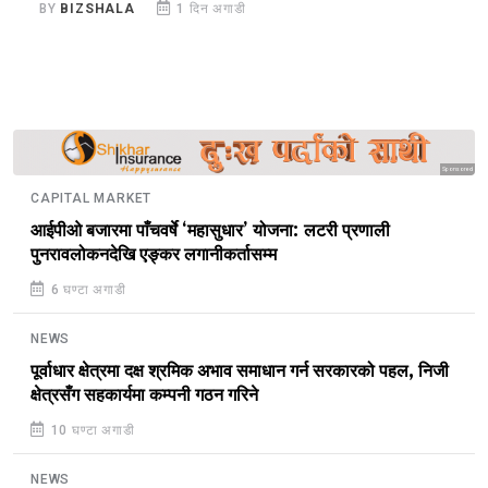
BY
BIZSHALA
1 दिन अगाडी
B
Sponsored
CAPITAL MARKET
आईपीओ बजारमा पाँचवर्षे ‘महासुधार’ योजना: लटरी प्रणाली
पुनरावलोकनदेखि एङ्कर लगानीकर्तासम्म
6 घण्टा अगाडी
NEWS
पूर्वाधार क्षेत्रमा दक्ष श्रमिक अभाव समाधान गर्न सरकारको पहल, निजी
क्षेत्रसँग सहकार्यमा कम्पनी गठन गरिने
10 घण्टा अगाडी
NEWS