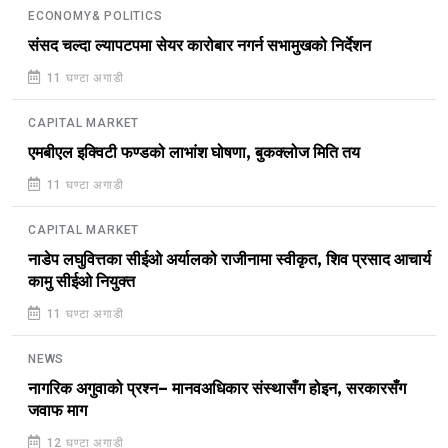
ECONOMY& POLITICS
संसद चल्दा ल्यापटपमा सेयर कारोबार नगर्न सभामुखको निर्देशन
11 घण्टा अगाडी
CAPITAL MARKET
एमबीएल इक्विटी फण्डको लाभांश घोषणा, बुकक्लोज मिति तय
11 घण्टा अगाडी
CAPITAL MARKET
नाडेप लघुवित्तका सीईओ अर्यालको राजीनामा स्वीकृत, शिव प्रसाद आचार्य
कामु सीईओ नियुक्त
11 घण्टा अगाडी
NEWS
नागरिक अगुवाको प्रश्न– मानवअधिकार संस्थासँग होइन, सरकारसँग
जवाफ माग
12 घण्टा अगाडी