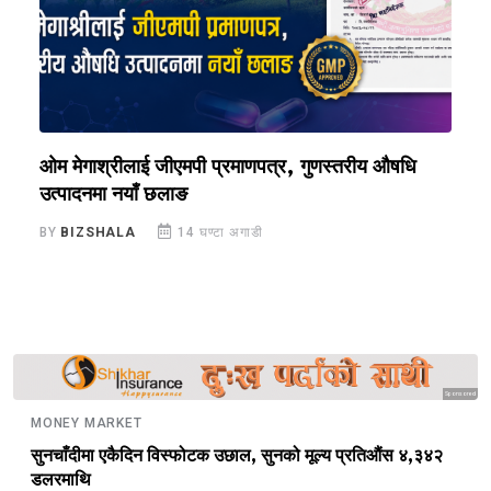
ओम मेगाश्रीलाई जीएमपी प्रमाणपत्र, गुणस्तरीय औषधि
य
उत्पादनमा नयाँ छलाङ
ए
BY
BIZSHALA
14 घण्टा अगाडी
B
Sponsored
MONEY MARKET
सुनचाँदीमा एकैदिन विस्फोटक उछाल, सुनको मूल्य प्रतिऔंस ४,३४२
डलरमाथि