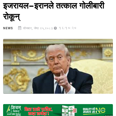
इजरायल–इरानले तत्काल गोलीबारी
रोकून्
16:10:20
NEWS
सोमबार, जेष्ठ २५,२०८३
Sponsored