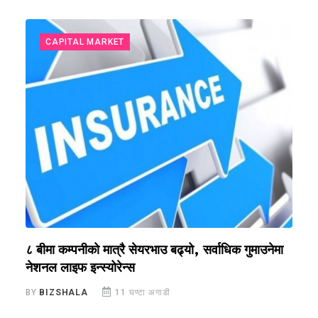
CAPITAL MARKET
?
८ बीमा कम्पनीको मात्रै सेयरभाउ बढ्यो, सर्वाधिक गुमाउनेमा
र
नेशनल लाइफ इन्स्योरेन्स
स
BY
BIZSHALA
11 घण्टा अगाडी
B