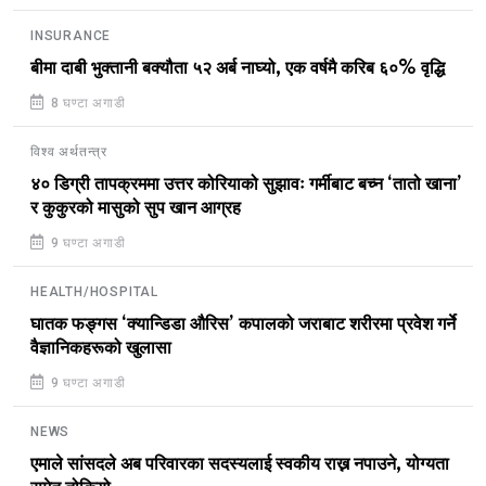
INSURANCE
बीमा दाबी भुक्तानी बक्यौता ५२ अर्ब नाघ्यो, एक वर्षमै करिब ६०% वृद्धि
8 घण्टा अगाडी
विश्व अर्थतन्त्र
४० डिग्री तापक्रममा उत्तर कोरियाको सुझावः गर्मीबाट बच्न ‘तातो खाना’
र कुकुरको मासुको सुप खान आग्रह
9 घण्टा अगाडी
HEALTH/HOSPITAL
घातक फङ्गस ‘क्यान्डिडा औरिस’ कपालको जराबाट शरीरमा प्रवेश गर्ने
वैज्ञानिकहरूको खुलासा
9 घण्टा अगाडी
NEWS
एमाले सांसदले अब परिवारका सदस्यलाई स्वकीय राख्न नपाउने, योग्यता