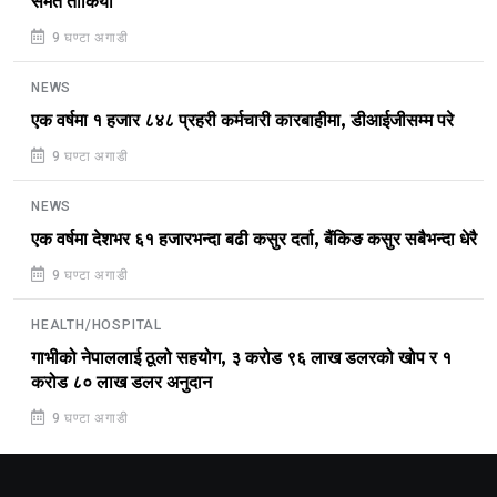
समेत तोकियो
9 घण्टा अगाडी
NEWS
एक वर्षमा १ हजार ८४८ प्रहरी कर्मचारी कारबाहीमा, डीआईजीसम्म परे
9 घण्टा अगाडी
NEWS
एक वर्षमा देशभर ६१ हजारभन्दा बढी कसुर दर्ता, बैंकिङ कसुर सबैभन्दा धेरै
9 घण्टा अगाडी
HEALTH/HOSPITAL
गाभीको नेपाललाई ठूलो सहयोग, ३ करोड ९६ लाख डलरको खोप र १
करोड ८० लाख डलर अनुदान
9 घण्टा अगाडी