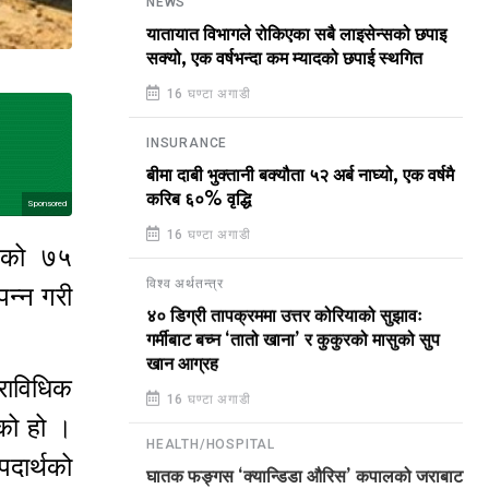
NEWS
यातायात विभागले रोकिएका सबै लाइसेन्सको छपाइ
सक्यो, एक वर्षभन्दा कम म्यादको छपाई स्थगित
16 घण्टा अगाडी
INSURANCE
बीमा दाबी भुक्तानी बक्यौता ५२ अर्ब नाघ्यो, एक वर्षमै
करिब ६०% वृद्धि
Sponsored
16 घण्टा अगाडी
रणको ७५
विश्व अर्थतन्त्र
न्न गरी
४० डिग्री तापक्रममा उत्तर कोरियाको सुझावः
गर्मीबाट बच्न ‘तातो खाना’ र कुकुरको मासुको सुप
खान आग्रह
राविधिक
16 घण्टा अगाडी
ेको हो ।
HEALTH/HOSPITAL
दार्थको
घातक फङ्गस ‘क्यान्डिडा औरिस’ कपालको जराबाट