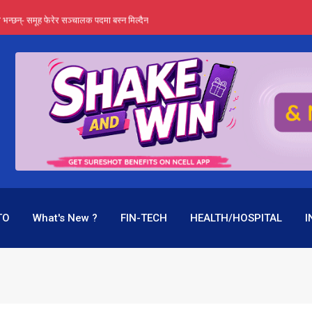
्ता भन्छन्- समूह फेरेर सञ्चालक पदमा बस्न मिल्दैन
ङ्ग पुगेन भने ध्वस्त पनि बनाउन सक्छन् !
एउटै पदमा दुई थरि तलब, वर्षमै ९२ हजार घाटा !
 प्रतिशत लाभांश दिने क्षमता
पक बनेर निरन्तर, राष्ट्र बैंक किन मौन ?
TO
What's New ?
FIN-TECH
HEALTH/HOSPITAL
I