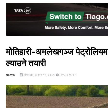
मोतिहारी-अमलेखगञ्ज पेट्रोलियम
ल्याउने तयारी
09:50:11
NEWS
मंगलवार, असार ११,२०८१