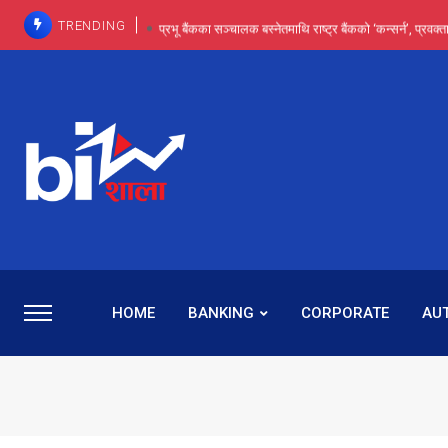
TRENDING
प्रभू बैंकका सञ्चालक बस्नेतमाथि राष्ट्र बैंकको ‘कन्सर्न’, प्रवक
इन्ट्रा-डे र सर्ट सेलिङले बजार सुधार्छन् मात्रै होइन, ढ
प्रभू बैंकमा सेञ्चुरीबाट आएका कर्मचारीमाथि हदैसम्मको विभेदः 
कमाइमा गरिमाको दमदार छलाङ, सेयरधनीलाई २०
प्रभु बैंकमा रमिता : सर्वसाधारणबाट छिरेका बस्नेत संस्था
HOME
BANKING
CORPORATE
AU