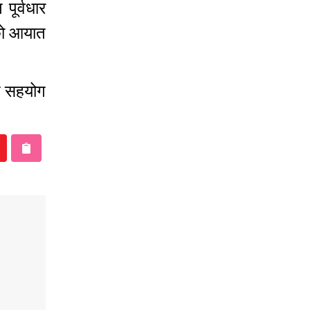
ूर्वधार
लको आयात
ेत सहयोग