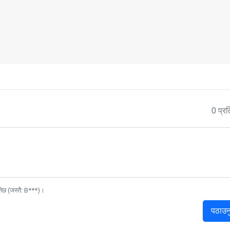
0 प्रत
नेछ (जस्तै: B***)।
पठाउन