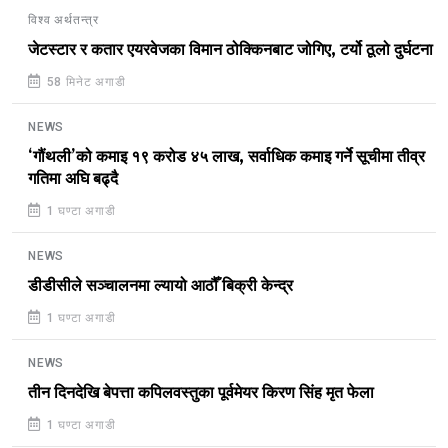
विश्व अर्थतन्त्र
जेटस्टार र कतार एयरवेजका विमान ठोक्किनबाट जोगिए, टर्यो ठूलो दुर्घटना
58 मिनेट अगाडी
NEWS
‘गौंथली’को कमाइ १९ करोड ४५ लाख, सर्वाधिक कमाइ गर्ने सूचीमा तीव्र
गतिमा अघि बढ्दै
1 घण्टा अगाडी
NEWS
डीडीसीले सञ्चालनमा ल्यायो आठौँ बिक्री केन्द्र
1 घण्टा अगाडी
NEWS
तीन दिनदेखि बेपत्ता कपिलवस्तुका पूर्वमेयर किरण सिंह मृत फेला
1 घण्टा अगाडी