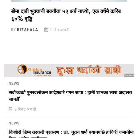
बीमा दाबी भुक्तानी बक्यौता ५२ अर्ब नाघ्यो, एक वर्षमै करिब
स
६०% वृद्धि
क
BY
BIZSHALA
1 दिन अगाडी
B
Sponsored
NEWS
सर्वोच्चको पुनरवलोकन आदेशबारे गगन थापा : हामी शानका साथ अदालत
जान्छौँ
8 मिनेट अगाडी
NEWS
किशोरी डिम्ब तस्करी प्रकरण : डा. नुतन शर्मा बयानपछि हाजिरी जमानीमा