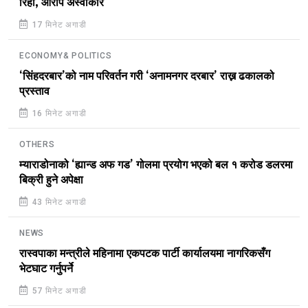
रिहा, आरोप अस्वीकार
17 मिनेट अगाडी
ECONOMY& POLITICS
‘सिंहदरबार’को नाम परिवर्तन गरी ‘अनामनगर दरबार’ राख्न ढकालको
प्रस्ताव
16 मिनेट अगाडी
OTHERS
म्याराडोनाको ‘ह्यान्ड अफ गड’ गोलमा प्रयोग भएको बल १ करोड डलरमा
बिक्री हुने अपेक्षा
43 मिनेट अगाडी
NEWS
रास्वपाका मन्त्रीले महिनामा एकपटक पार्टी कार्यालयमा नागरिकसँग
भेटघाट गर्नुपर्ने
57 मिनेट अगाडी