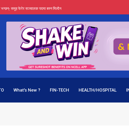
्ता भन्छन्- समूह फेरेर सञ्चालक पदमा बस्न मिल्दैन
ङ्ग पुगेन भने ध्वस्त पनि बनाउन सक्छन् !
एउटै पदमा दुई थरि तलब, वर्षमै ९२ हजार घाटा !
 प्रतिशत लाभांश दिने क्षमता
पक बनेर निरन्तर, राष्ट्र बैंक किन मौन ?
TO
What's New ?
FIN-TECH
HEALTH/HOSPITAL
I