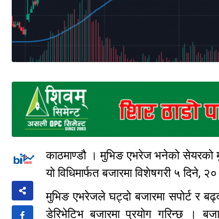
काठमाण्डौ । मुभिङ एभरेज भनेको सेयरको मु
यो विधिमार्फत बजारमा विशेषगरी ५ दिने, २०
मुभिङ एभरेजले घट्दो बजारमा सपोर्ट र बढ्
डेरिभेटिभ बजारमा प्रयोग गरिन्छ । ब