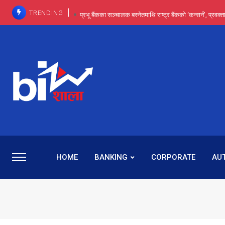
TRENDING
प्रभू बैंकका सञ्चालक बस्नेतमाथि राष्ट्र बैंकको ‘कन्सर्न’, प्रवक
इन्ट्रा-डे र सर्ट सेलिङले बजार सुधार्छन् मात्रै होइन, ढ
प्रभू बैंकमा सेञ्चुरीबाट आएका कर्मचारीमाथि हदैसम्मको विभेदः 
कमाइमा गरिमाको दमदार छलाङ, सेयरधनीलाई २०
प्रभु बैंकमा रमिता : सर्वसाधारणबाट छिरेका बस्नेत संस्था
HOME
BANKING
CORPORATE
AU