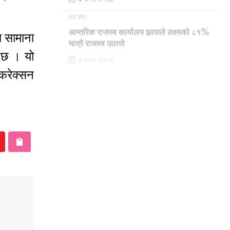
4 घण्टा अगाडी
NEWS
ध सामाना
आन्तरिक राजस्व कार्यालय झापाले लक्ष्यको ८१%
मात्रै राजस्व उठायो
 छ । यो
4 घण्टा अगाडी
 करेक्सन