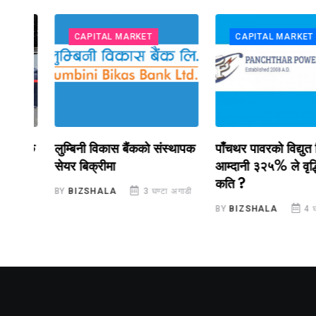
CAPITAL MARKET
CAPITAL MARKET
रिक
लुम्बिनी विकास बैंकको संस्थापक
पाँचथर पावरको विद्युत बिक्
सेयर बिक्रीमा
आम्दानी ३२५% ले वृद्धि, न
ने
कति ?
BY
BIZSHALA
3 घण्टा अगाडी
ाडी
BY
BIZSHALA
4 घण्टा 