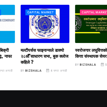
CAPITAL MARKET
CAPITAL MARKET
री
मल्टीपर्सस फाइनान्सले डाक्यो
स्वरोजगार लघुवित्तको ४
ाफा
२८औँ साधारण सभा, बुक क्लोज
कित्ता संस्थापक सेयर बिक्
कहिले ?
BY
BIZSHALA
5 घण्टा
अगाडी
BY
BIZSHALA
4 घण्टा अगाडी