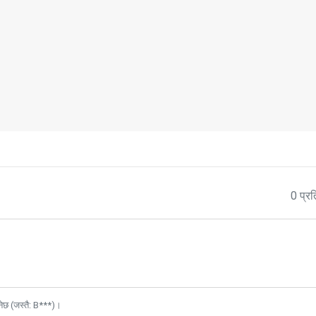
0 प्रत
नेछ (जस्तै: B***)।