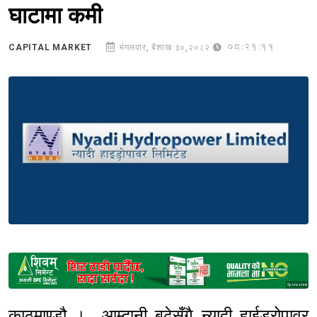
घाटामा कमी
08:21:11
CAPITAL MARKET
मंगलवार, बैशाख ३०,२०८२
Sponsored
काठमाण्डौ । आम्दानी बढेसँगै न्यादी हाईड्रोपावर