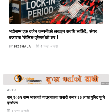
भदौसम्म एक दर्जन कम्पनीको लकइन अवधि सकिँदै, सेयर
प
बजारमा ‘सेलिङ प्रेसर’को डर !
१
BY
BIZSHALA
4 घण्टा अगाडी
B
Sponsored
AUTO
सन् २०३१ सम्म भारतको यात्रुवाहक सवारी बजार ६३ लाख युनिट पुग्ने
प्रक्षेपण
1 घण्टा अगाडी