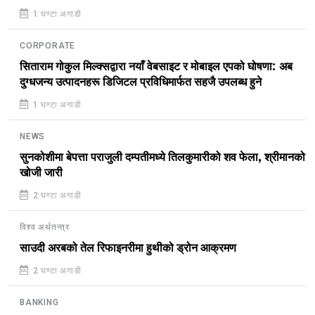
1 घण्टा अगाडी
CORPORATE
सिताराम गोकुल मिल्क्सद्वारा नयाँ वेबसाइट र मोबाइल एपको घोषणा: अब
दुग्धजन्य उत्पादनहरू डिजिटल प्रविधिमार्फत सहजै उपलब्ध हुने
1 घण्टा अगाडी
NEWS
सुनकोशीमा बेपत्ता पराजुली दम्पतीमध्ये तिलकुमारीको शव फेला, श्रीमानको
खोजी जारी
2 घण्टा अगाडी
विश्व अर्थतन्त्र
साउदी अरबको तेल रिफाइनरीमा हुथीको ड्रोन आक्रमण
2 घण्टा अगाडी
BANKING