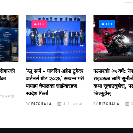
AUTO
AUTO
रको
‘ब्लू सर्ज - पावरिंग अहेड टुगेदर
पल्सरको २५ वर्ष: नेपाली
पार्टनर्स मीट २०२६’ सम्पन्न गरी
राइडरका लागि सुनौलो अ
यामाहा नेपालका साझेदारहरू
कथा सुनाउनुहोस्, पल्सर
स्वदेश फिर्ता
जित्नुहोस्
ाडी
BY
BIZSHALA
3 दिन अगाडी
BY
BIZSHALA
3 दिन 