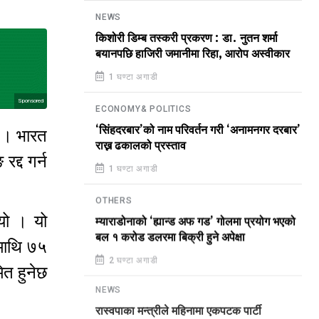
NEWS
किशोरी डिम्ब तस्करी प्रकरण : डा. नुतन शर्मा
बयानपछि हाजिरी जमानीमा रिहा, आरोप अस्वीकार
1 घण्टा अगाडी
Sponsored
ECONOMY& POLITICS
‘सिंहदरबार’को नाम परिवर्तन गरी ‘अनामनगर दरबार’
् । भारत
राख्न ढकालको प्रस्ताव
द्द गर्न
1 घण्टा अगाडी
OTHERS
यो । यो
म्याराडोनाको ‘ह्यान्ड अफ गड’ गोलमा प्रयोग भएको
बल १ करोड डलरमा बिक्री हुने अपेक्षा
माथि ७५
2 घण्टा अगाडी
त हुनेछ
NEWS
रास्वपाका मन्त्रीले महिनामा एकपटक पार्टी