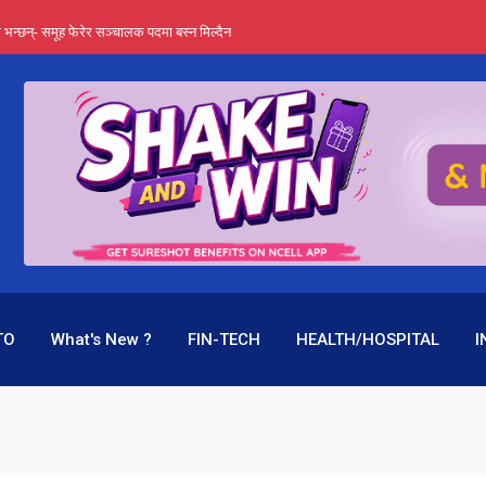
्ता भन्छन्- समूह फेरेर सञ्चालक पदमा बस्न मिल्दैन
ङ्ग पुगेन भने ध्वस्त पनि बनाउन सक्छन् !
एउटै पदमा दुई थरि तलब, वर्षमै ९२ हजार घाटा !
िशत एनपीएलको दाबीले मच्चायो हलचल
पक बनेर निरन्तर, राष्ट्र बैंक किन मौन ?
TO
What's New ?
FIN-TECH
HEALTH/HOSPITAL
I