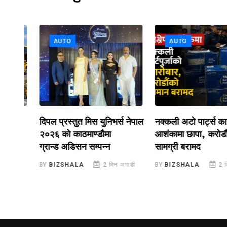
AUTO
AUTO
दिपल प्रस्तुत मिस युनिभर्स नेपाल
नक्कली अटो पार्ट्स कारोबा
२०२६ को काठमाण्डौमा
आशंकामा छापा, करोडौंका
ग्रान्ड अडिसन सम्पन्न
सामग्री बरामद
डी
BY
BIZSHALA
2 दिन अगाडी
BY
BIZSHALA
2 दिन अग