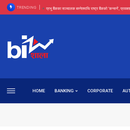
TRENDING
प्रभू बैंकका सञ्चालक बस्नेतमाथि राष्ट्र बैंकको ‘कन्सर्न’, प्रवक
इन्ट्रा-डे र सर्ट सेलिङले बजार सुधार्छन् मात्रै होइन, ढ
प्रभू बैंकमा सेञ्चुरीबाट आएका कर्मचारीमाथि हदैसम्मको विभेदः 
प्रभु बैंकको वासलातभित्र के लुकेको छ ? २५ प्रत
प्रभु बैंकमा रमिता : सर्वसाधारणबाट छिरेका बस्नेत संस्था
HOME
BANKING
CORPORATE
AU