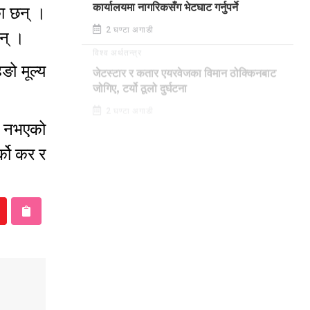
का छन् ।
कार्यालयमा नागरिकसँग भेटघाट गर्नुपर्ने
2 घण्टा अगाडी
 छन् ।
विश्व अर्थतन्त्र
ङो मूल्य
जेटस्टार र कतार एयरवेजका विमान ठोक्किनबाट
जोगिए, टर्यो ठूलो दुर्घटना
2 घण्टा अगाडी
ी नभएको
्को कर र