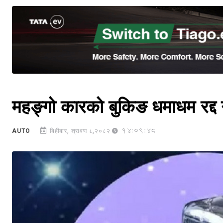
महङ्गो कारको बुकिङ धमाधम रद्द ग
14:09:48
AUTO
बिहीबार, श्रावण ८,२०८२