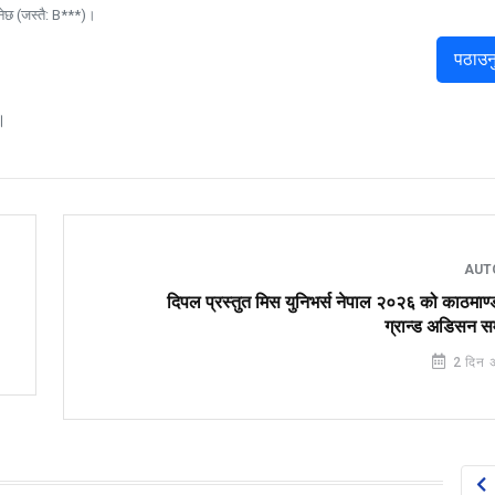
नेछ (जस्तै: B***)।
पठाउन
।
AUT
दिपल प्रस्तुत मिस युनिभर्स नेपाल २०२६ को काठमाण
ग्रान्ड अडिसन सम
2 दिन 