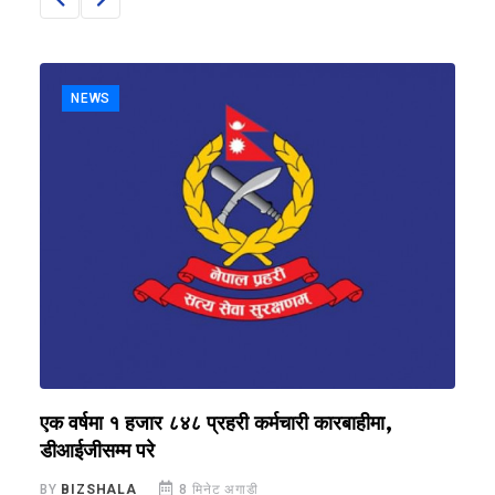
NEWS
एक वर्षमा १ हजार ८४८ प्रहरी कर्मचारी कारबाहीमा,
ए
डीआईजीसम्म परे
क
BY
BIZSHALA
8 मिनेट अगाडी
B