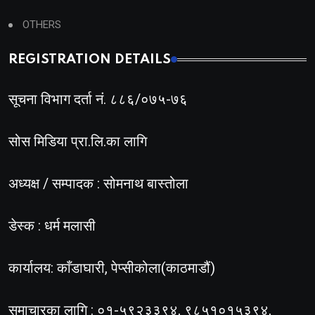
OTHERS
REGISTRATION DETAILS
सूचना विभाग दर्ता नं. ८८६/०७५-७६
सोस मिडिया प्रा.लि.का लागि
अध्यक्ष / सम्पादक : सोमनाथ बास्तोला
डेस्क : धर्म मलासी
कार्यालय: काँडाघारी, पेप्सीकोला(काठमाडौं)
समाचारका लागि : ०१-५९२३३९४, ९८५१०१५३९४,