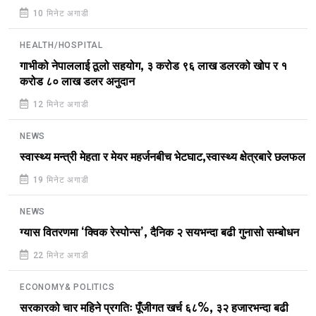
10 मिनेट अगाडी
HEALTH/HOSPITAL
गाभीको नेपाललाई ठूलो सहयोग, ३ करोड ९६ लाख डलरको खोप र १
करोड ८० लाख डलर अनुदान
12 मिनेट अगाडी
NEWS
स्वास्थ्य मन्त्री मेहता र मेयर महर्जनबीच भेटघाट,स्वास्थ्य क्षेत्रबारे छलफल
19 मिनेट अगाडी
NEWS
ग्यास वितरणमा ‘क्विक रेस्पोन्स’, दैनिक २ सयभन्दा बढी गुनासो सम्बोधन
22 मिनेट अगाडी
ECONOMY& POLITICS
सरकारको चार महिने प्रगतिः पूँजीगत खर्च ६८%, ३२ हजारभन्दा बढी