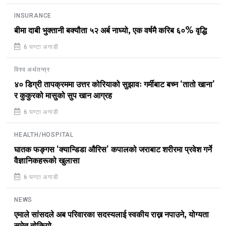
INSURANCE
बीमा दाबी भुक्तानी बक्यौता ५२ अर्ब नाघ्यो, एक वर्षमै करिब ६०% वृद्धि
6 घण्टा अगाडी
विश्व अर्थतन्त्र
४० डिग्री तापक्रममा उत्तर कोरियाको सुझावः गर्मीबाट बच्न ‘तातो खाना’
र कुकुरको मासुको सुप खान आग्रह
6 घण्टा अगाडी
HEALTH/HOSPITAL
घातक फङ्गस ‘क्यान्डिडा औरिस’ कपालको जराबाट शरीरमा प्रवेश गर्ने
वैज्ञानिकहरूको खुलासा
6 घण्टा अगाडी
NEWS
एमाले सांसदले अब परिवारका सदस्यलाई स्वकीय राख्न नपाउने, योग्यता
समेत तोकियो