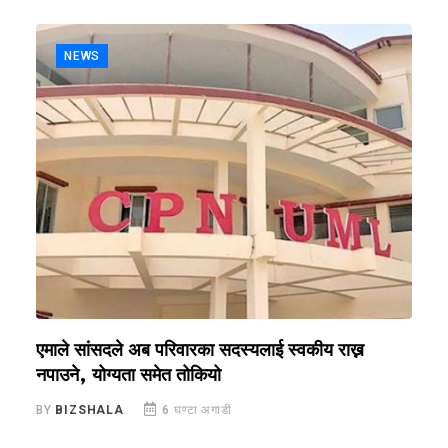
NEWS
एमाले सांसदले अब परिवारका सदस्यलाई स्वकीय राख्न
ए
नपाउने, योग्यता समेत तोकियो
ड
BY
BIZSHALA
6 घण्टा अगाडी
B