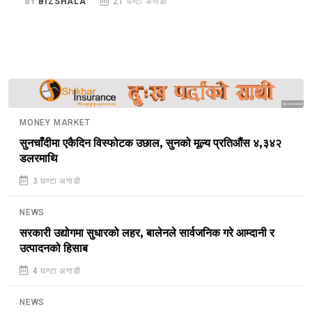
BY
BIZSHALA
21 घण्टा अगाडी
B
Sponsored
MONEY MARKET
सुनचाँदीमा एकैदिन विस्फोटक उछाल, सुनको मूल्य प्रतिऔंस ४,३४२
डलरमाथि
3 घण्टा अगाडी
NEWS
सरकारी उद्योगमा सुधारको लहर, बालेनले सार्वजनिक गरे आम्दानी र
उत्पादनको हिसाब
4 घण्टा अगाडी
NEWS