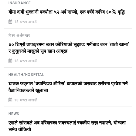
INSURANCE
बीमा दाबी भुक्तानी बक्यौता ५२ अर्ब नाघ्यो, एक वर्षमै करिब ६०% वृद्धि
18 घण्टा अगाडी
विश्व अर्थतन्त्र
४० डिग्री तापक्रममा उत्तर कोरियाको सुझावः गर्मीबाट बच्न ‘तातो खाना’
र कुकुरको मासुको सुप खान आग्रह
18 घण्टा अगाडी
HEALTH/HOSPITAL
घातक फङ्गस ‘क्यान्डिडा औरिस’ कपालको जराबाट शरीरमा प्रवेश गर्ने
वैज्ञानिकहरूको खुलासा
18 घण्टा अगाडी
NEWS
एमाले सांसदले अब परिवारका सदस्यलाई स्वकीय राख्न नपाउने, योग्यता
समेत तोकियो