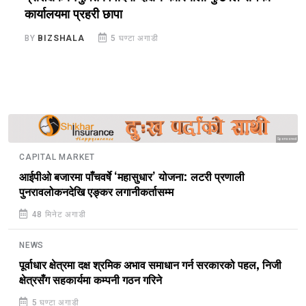
कार्यालयमा प्रहरी छापा
ख
BY
BIZSHALA
5 घण्टा अगाडी
B
Sponsored
CAPITAL MARKET
आईपीओ बजारमा पाँचवर्षे ‘महासुधार’ योजना: लटरी प्रणाली
पुनरावलोकनदेखि एङ्कर लगानीकर्तासम्म
48 मिनेट अगाडी
NEWS
पूर्वाधार क्षेत्रमा दक्ष श्रमिक अभाव समाधान गर्न सरकारको पहल, निजी
क्षेत्रसँग सहकार्यमा कम्पनी गठन गरिने
5 घण्टा अगाडी