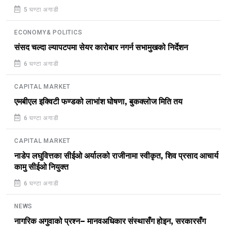
5 घण्टा अगाडी
ECONOMY& POLITICS
संसद चल्दा ल्यापटपमा सेयर कारोबार नगर्न सभामुखको निर्देशन
6 घण्टा अगाडी
CAPITAL MARKET
एमबीएल इक्विटी फण्डको लाभांश घोषणा, बुकक्लोज मिति तय
6 घण्टा अगाडी
CAPITAL MARKET
नाडेप लघुवित्तका सीईओ अर्यालको राजीनामा स्वीकृत, शिव प्रसाद आचार्य
कामु सीईओ नियुक्त
6 घण्टा अगाडी
NEWS
नागरिक अगुवाको प्रश्न– मानवअधिकार संस्थासँग होइन, सरकारसँग