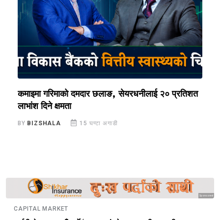
ि
कमाइमा गरिमाको दमदार छलाङ, सेयरधनीलाई २० प्रतिशत
ल
लाभांश दिने क्षमता
२
BY
BIZSHALA
15 घण्टा अगाडी
B
Sponsored
CAPITAL MARKET