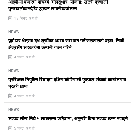
आईपीओ बजारमा पाँचवर्षे ‘महासुधार’ योजना: लटरी प्रणाली
पुनरावलोकनदेखि एङ्कर लगानीकर्तासम्म
15 मिनेट अगाडी
NEWS
पूर्वाधार क्षेत्रमा दक्ष श्रमिक अभाव समाधान गर्न सरकारको पहल, निजी
क्षेत्रसँग सहकार्यमा कम्पनी गठन गरिने
4 घण्टा अगाडी
NEWS
प्रशिक्षक नियुक्ति विवादमा दक्षिण कोरियाली फुटबल संघको कार्यालयमा
प्रहरी छापा
4 घण्टा अगाडी
NEWS
सडक सीमा मिचे ५ लाखसम्म जरिवाना, अनुमति बिना सडक खन्न नपाइने
5 घण्टा अगाडी