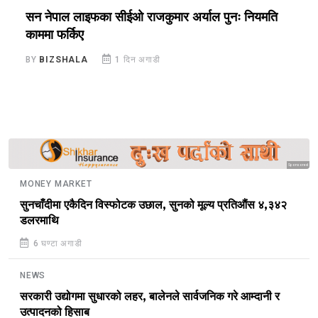
सन नेपाल लाइफका सीईओ राजकुमार अर्याल पुनः नियमति
ब
काममा फर्किए
र
BY
BIZSHALA
1 दिन अगाडी
B
Sponsored
MONEY MARKET
सुनचाँदीमा एकैदिन विस्फोटक उछाल, सुनको मूल्य प्रतिऔंस ४,३४२
डलरमाथि
6 घण्टा अगाडी
NEWS
सरकारी उद्योगमा सुधारको लहर, बालेनले सार्वजनिक गरे आम्दानी र
उत्पादनको हिसाब