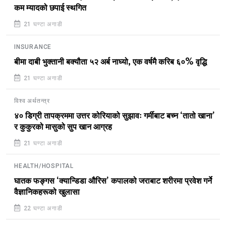
कम म्यादको छपाई स्थगित
21 घण्टा अगाडी
INSURANCE
बीमा दाबी भुक्तानी बक्यौता ५२ अर्ब नाघ्यो, एक वर्षमै करिब ६०% वृद्धि
21 घण्टा अगाडी
विश्व अर्थतन्त्र
४० डिग्री तापक्रममा उत्तर कोरियाको सुझावः गर्मीबाट बच्न ‘तातो खाना’
र कुकुरको मासुको सुप खान आग्रह
21 घण्टा अगाडी
HEALTH/HOSPITAL
घातक फङ्गस ‘क्यान्डिडा औरिस’ कपालको जराबाट शरीरमा प्रवेश गर्ने
वैज्ञानिकहरूको खुलासा
22 घण्टा अगाडी