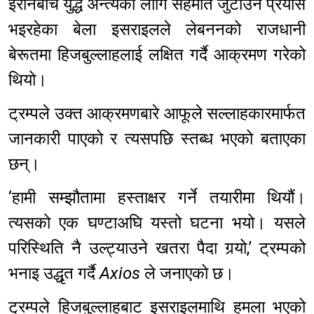
इरानबीच युद्ध अन्त्यका लागि सहमति जुटाउने प्रयास
भइरहेका बेला इसराइलले लेबननको राजधानी
बेरूतमा हिजबुल्लाहलाई लक्षित गर्दै आक्रमण गरेको
थियो।
ट्रम्पले उक्त आक्रमणबारे आफूले सल्लाहकारमार्फत
जानकारी पाएको र त्यसपछि स्तब्ध भएको बताएका
छन्।
‘हामी सम्झौतामा हस्ताक्षर गर्ने तयारीमा थियौं।
त्यसको एक घण्टाअघि यस्तो घटना भयो। यसले
परिस्थिति नै उल्ट्याउने खतरा पैदा गर्‍यो,’ ट्रम्पको
भनाइ उद्धृत गर्दै
Axios
ले जनाएको छ।
ट्रम्पले हिजबुल्लाहबाट इसराइलमाथि हमला भएको