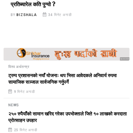
प्रतिब्यारेल कति पुग्यो ?
ब
BY
BIZSHALA
34 मिनेट अगाडी
B
Sponsored
विश्व अर्थतन्त्र
ट्रम्प प्रशासनको नयाँ योजनाः थप भिसा आवेदकले अनिवार्य रुपमा
सामाजिक सञ्जाल सार्वजनिक गर्नुपर्ने
9 मिनेट अगाडी
NEWS
२५० रुपैयाँको सामान खरिद गरेका उपभोक्ताले जिते १० लाखको करदाता
प्रोत्साहन उपहार
25 मिनेट अगाडी