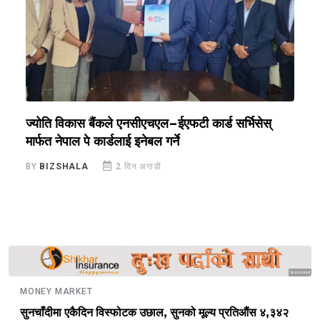
ज्योति विकास बैंकले एनसीएचएल–ईएफटी कार्ड सर्भिसेस्
ए
मार्फत नेपाल पे कार्डलाई इनेबल गर्ने
प
BY
BIZSHALA
2 दिन अगाडी
B
Sponsored
MONEY MARKET
सुनचाँदीमा एकैदिन विस्फोटक उछाल, सुनको मूल्य प्रतिऔंस ४,३४२