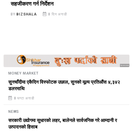
सहजीकरण गर्न निर्देशन
र
ज
BY
BIZSHALA
8 दिन अगाडी
B
Sponsored
MONEY MARKET
सुनचाँदीमा एकैदिन विस्फोटक उछाल, सुनको मूल्य प्रतिऔंस ४,३४२
डलरमाथि
8 घण्टा अगाडी
NEWS
सरकारी उद्योगमा सुधारको लहर, बालेनले सार्वजनिक गरे आम्दानी र
उत्पादनको हिसाब