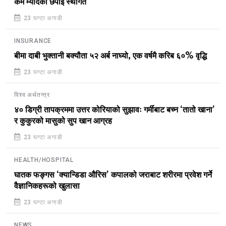
कम म्यादको छपाई स्थगित
23 घण्टा अगाडी
INSURANCE
बीमा दाबी भुक्तानी बक्यौता ५२ अर्ब नाघ्यो, एक वर्षमै करिब ६०% वृद्धि
23 घण्टा अगाडी
विश्व अर्थतन्त्र
४० डिग्री तापक्रममा उत्तर कोरियाको सुझावः गर्मीबाट बच्न ‘तातो खाना’
र कुकुरको मासुको सुप खान आग्रह
23 घण्टा अगाडी
HEALTH/HOSPITAL
घातक फङ्गस ‘क्यान्डिडा औरिस’ कपालको जराबाट शरीरमा प्रवेश गर्ने
वैज्ञानिकहरूको खुलासा
23 घण्टा अगाडी
NEWS