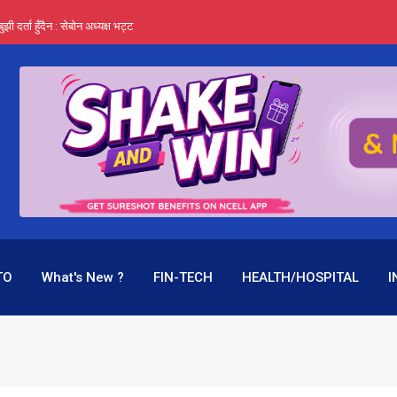
र्ता हुँदैन : सेबोन अध्यक्ष भट्ट
‍यो हिमालयन रिइन्स्योरेन्सले
 महाप्रसाद ‘योग्य’ !
्ता भन्छन्- समूह फेरेर सञ्चालक पदमा बस्न मिल्दैन
ागिर परिवर्तनको प्रयास पनि असफल
TO
What's New ?
FIN-TECH
HEALTH/HOSPITAL
I