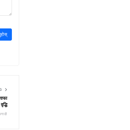
ुहोस्
NG
 नाफा
ृद्धि
अगाडी