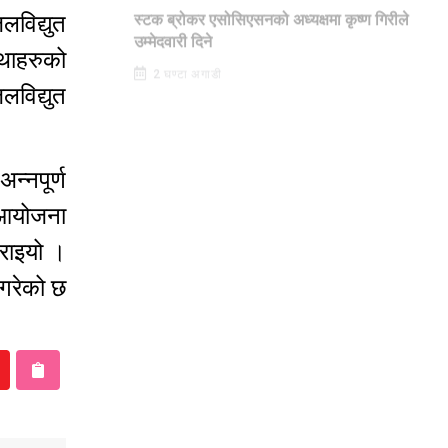
CAPITAL MARKET
विद्युत
स्टक ब्रोकर एसोसिएसनको अध्यक्षमा कृष्ण गिरीले
थाहरुको
उम्मेदवारी दिने
2 घण्टा अगाडी
विद्युत
न्नपूर्ण
त आयोजना
गराइयो ।
गरेको छ