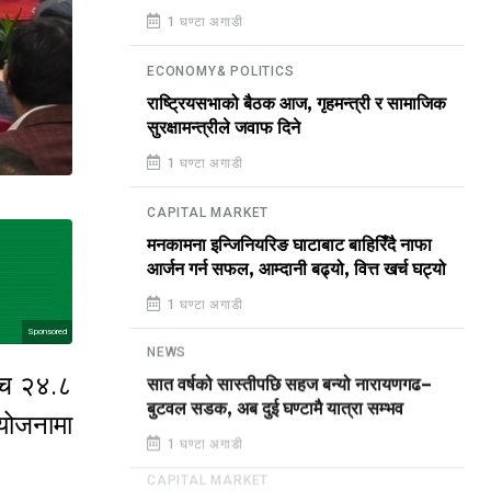
1 घण्टा अगाडी
ECONOMY& POLITICS
राष्ट्रियसभाको बैठक आज, गृहमन्त्री र सामाजिक
सुरक्षामन्त्रीले जवाफ दिने
1 घण्टा अगाडी
CAPITAL MARKET
मनकामना इन्जिनियरिङ घाटाबाट बाहिरिँदै नाफा
आर्जन गर्न सफल, आम्दानी बढ्यो, वित्त खर्च घट्यो
1 घण्टा अगाडी
Sponsored
NEWS
बीच २४.८
सात वर्षको सास्तीपछि सहज बन्यो नारायणगढ–
बुटवल सडक, अब दुई घण्टामै यात्रा सम्भव
योजनामा
1 घण्टा अगाडी