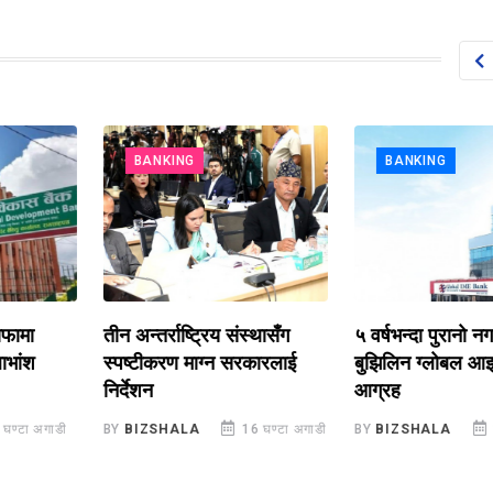
BANKING
BANKING
तीन अन्तर्राष्ट्रिय संस्थासँग
५ वर्षभन्दा पुरानो नगद ला
स्पष्टीकरण माग्न सरकारलाई
बुझिलिन ग्लोबल आइएमई ब
निर्देशन
आग्रह
अगाडी
BY
BIZSHALA
16 घण्टा अगाडी
BY
BIZSHALA
1 दिन 