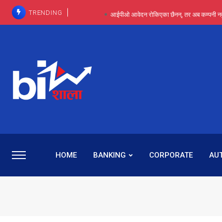
TRENDING
आईपीओ आवेदन रोकिएका छैनन्, तर अब कम्पनी नबुझी द
प्राविधिक रूपमा रिट जित्यो, कानूनी लडाइँ हार्
पाँच वर्षसम्म अदालत मौन, पद सकिएपछि
प्रभू बैंकका सञ्चालक बस्नेतमाथि राष्ट्र बैंकको ‘कन्सर्न’, प्रवक
५-६ वर्षदेखि बढुवा नहुँदा निराश थिइन् रश्मी, ज
HOME
BANKING
CORPORATE
AU