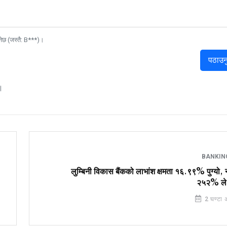
नेछ (जस्तै: B***)।
पठाउन
।
BANKI
लुम्बिनी विकास बैंकको लाभांश क्षमता १६.९९% पुग्यो,
२५२% ले व
2 घण्टा 