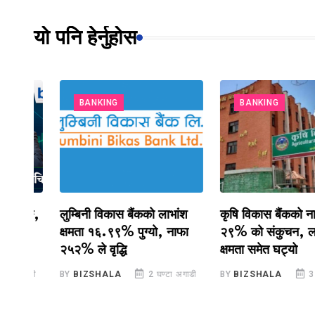
यो पनि हेर्नुहोस
BANKING
BANKING
ाङ,
लुम्बिनी विकास बैंकको लाभांश
कृषि विकास बैंकको नाफामा
क्षमता १६.९९% पुग्यो, नाफा
२९% को संकुचन, लाभांश
२५२% ले वृद्धि
क्षमता समेत घट्यो
ाडी
BY
BIZSHALA
2 घण्टा अगाडी
BY
BIZSHALA
3 घण्टा 