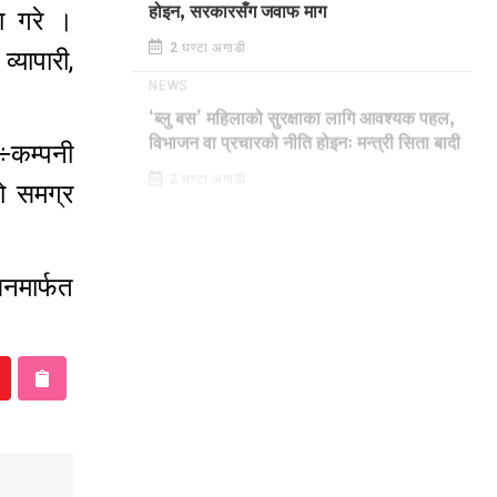
मा गरे ।
होइन, सरकारसँग जवाफ माग
2 घण्टा अगाडी
्यापारी,
NEWS
‘ब्लु बस’ महिलाको सुरक्षाका लागि आवश्यक पहल,
म÷कम्पनी
विभाजन वा प्रचारको नीति होइनः मन्त्री सिता बादी
को समग्र
2 घण्टा अगाडी
िनमार्फत