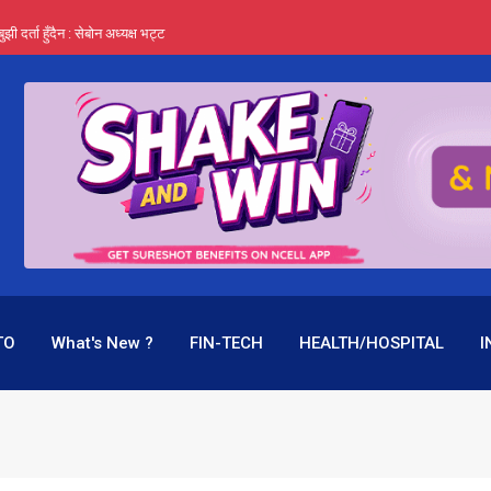
र्ता हुँदैन : सेबोन अध्यक्ष भट्ट
‍यो हिमालयन रिइन्स्योरेन्सले
 महाप्रसाद ‘योग्य’ !
्ता भन्छन्- समूह फेरेर सञ्चालक पदमा बस्न मिल्दैन
ागिर परिवर्तनको प्रयास पनि असफल
TO
What's New ?
FIN-TECH
HEALTH/HOSPITAL
I