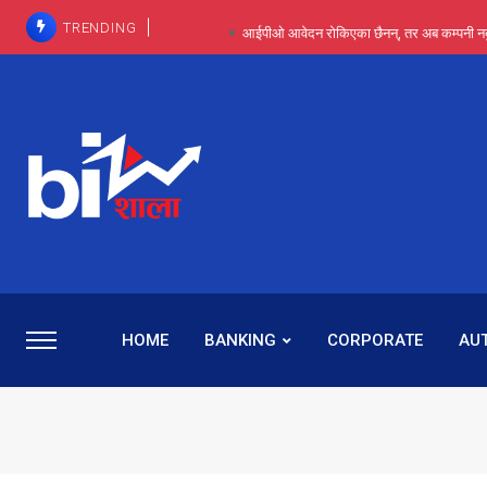
TRENDING
आईपीओ आवेदन रोकिएका छैनन्, तर अब कम्पनी नबुझी द
प्राविधिक रूपमा रिट जित्यो, कानूनी लडाइँ हार्
पाँच वर्षसम्म अदालत मौन, पद सकिएपछि
प्रभू बैंकका सञ्चालक बस्नेतमाथि राष्ट्र बैंकको ‘कन्सर्न’, प्रवक
५-६ वर्षदेखि बढुवा नहुँदा निराश थिइन् रश्मी, ज
HOME
BANKING
CORPORATE
AU