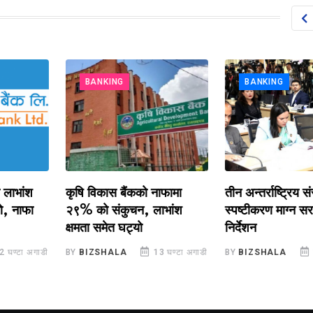
BANKING
BANKING
ंश
कृषि विकास बैंकको नाफामा
तीन अन्तर्राष्ट्रिय संस्थास
फा
२९% को संकुचन, लाभांश
स्पष्टीकरण माग्न सरकारल
क्षमता समेत घट्यो
निर्देशन
 अगाडी
BY
BIZSHALA
13 घण्टा अगाडी
BY
BIZSHALA
1 दिन 