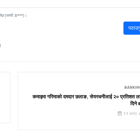
नेछ (जस्तै: B***)।
पठाउन
।
BANKI
कमाइमा गरिमाको दमदार छलाङ, सेयरधनीलाई २० प्रतिशत ला
दिने क
11 घण्टा 