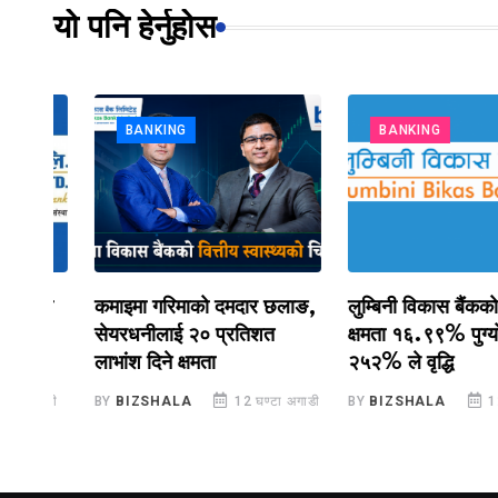
यो पनि हेर्नुहोस
BANKING
BANKING
ास
कमाइमा गरिमाको दमदार छलाङ,
लुम्बिनी विकास बैंकको लाभा
सेयरधनीलाई २० प्रतिशत
क्षमता १६.९९% पुग्यो, ना
लाभांश दिने क्षमता
२५२% ले वृद्धि
ाडी
BY
BIZSHALA
12 घण्टा अगाडी
BY
BIZSHALA
12 घण्टा