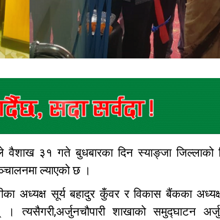
े वैशाख ३१ गते बुधबारका दिन स्याङ्जा जिल्लाको व
 सञ्चालनमा ल्याएको छ ।
का अध्यक्ष सूर्य बहादुर कुँवर र विकास बैंकका अध्यक
् । त्यसैगरी,अर्जुनचौपारी शाखाको समुद्घाटन अर्जु