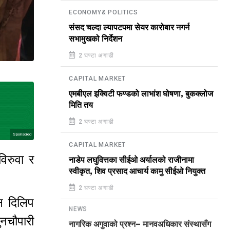
ECONOMY& POLITICS
संसद चल्दा ल्यापटपमा सेयर कारोबार नगर्न
सभामुखको निर्देशन
2 घण्टा अगाडी
CAPITAL MARKET
एमबीएल इक्विटी फण्डको लाभांश घोषणा, बुकक्लोज
मिति तय
2 घण्टा अगाडी
Sponsored
CAPITAL MARKET
िरुवा र
नाडेप लघुवित्तका सीईओ अर्यालको राजीनामा
स्वीकृत, शिव प्रसाद आचार्य कामु सीईओ नियुक्त
2 घण्टा अगाडी
्ष दिलिप
NEWS
नचौपारी
नागरिक अगुवाको प्रश्न– मानवअधिकार संस्थासँग