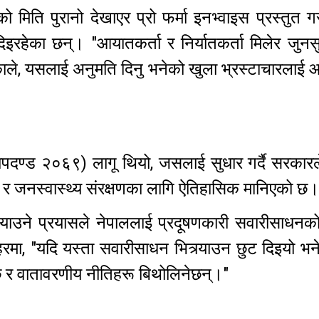
िति पुरानो देखाएर प्रो फर्मा इनभ्वाइस प्रस्तुत गर
िइरहेका छन्। "आयातकर्ता र निर्यातकर्ता मिलेर जुनस
ाले, यसलाई अनुमति दिनु भनेको खुला भ्रस्टाचारलाई 
मापदण्ड २०६९) लागू थियो, जसलाई सुधार गर्दै सरकारल
ण र जनस्वास्थ्य संरक्षणका लागि ऐतिहासिक मानिएको छ।
्र्याउने प्रयासले नेपाललाई प्रदूषणकारी सवारीसाधनक
ा, "यदि यस्ता सवारीसाधन भित्र्याउन छुट दिइयो भने
ेछ र वातावरणीय नीतिहरू बिथोलिनेछन्।"