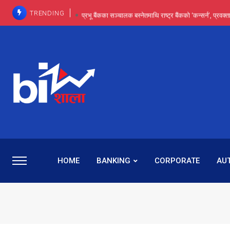
TRENDING
प्रभू बैंकका सञ्चालक बस्नेतमाथि राष्ट्र बैंकको ‘कन्सर्न’, प्रवक
इन्ट्रा-डे र सर्ट सेलिङले बजार सुधार्छन् मात्रै होइन, ढ
प्रभू बैंकमा सेञ्चुरीबाट आएका कर्मचारीमाथि हदैसम्मको विभेदः 
कमाइमा गरिमाको दमदार छलाङ, सेयरधनीलाई २०
प्रभु बैंकमा रमिता : सर्वसाधारणबाट छिरेका बस्नेत संस्था
HOME
BANKING
CORPORATE
AU