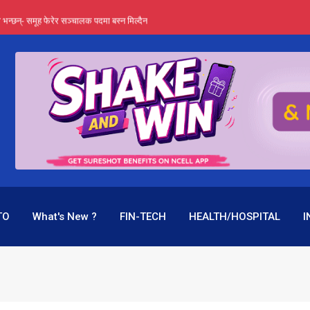
्ता भन्छन्- समूह फेरेर सञ्चालक पदमा बस्न मिल्दैन
ङ्ग पुगेन भने ध्वस्त पनि बनाउन सक्छन् !
एउटै पदमा दुई थरि तलब, वर्षमै ९२ हजार घाटा !
 प्रतिशत लाभांश दिने क्षमता
पक बनेर निरन्तर, राष्ट्र बैंक किन मौन ?
TO
What's New ?
FIN-TECH
HEALTH/HOSPITAL
I