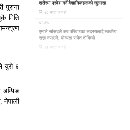
शरीरमा प्रवेश गर्ने वैज्ञानिकहरूको खुलासा
ी पुराना
20 घण्टा अगाडी
ुकै मिति
आमन्त्रण
NEWS
एमाले सांसदले अब परिवारका सदस्यलाई स्वकीय
राख्न नपाउने, योग्यता समेत तोकियो
21 घण्टा अगाडी
े युरो ६
ो डम्पिङ
, नेपाली