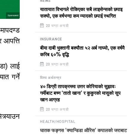
NEWS
यातायात विभागले रोकिएका सबै लाइसेन्सको छपाइ
सक्यो, एक वर्षभन्दा कम म्यादको छपाई स्थगित
Sponsored
20 घण्टा अगाडी
मापदण्ड
ीर आपत्ति
INSURANCE
बीमा दाबी भुक्तानी बक्यौता ५२ अर्ब नाघ्यो, एक वर्षमै
करिब ६०% वृद्धि
डा) लाई
20 घण्टा अगाडी
ात गर्ने
विश्व अर्थतन्त्र
४० डिग्री तापक्रममा उत्तर कोरियाको सुझावः
गर्मीबाट बच्न ‘तातो खाना’ र कुकुरको मासुको सुप
खान आग्रह
20 घण्टा अगाडी
त्र्याउन
HEALTH/HOSPITAL
घातक फङ्गस ‘क्यान्डिडा औरिस’ कपालको जराबाट