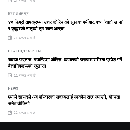
21 घण्टा अगाडी
विश्व अर्थतन्त्र
४० डिग्री तापक्रममा उत्तर कोरियाको सुझावः गर्मीबाट बच्न ‘तातो खाना’
र कुकुरको मासुको सुप खान आग्रह
21 घण्टा अगाडी
HEALTH/HOSPITAL
घातक फङ्गस ‘क्यान्डिडा औरिस’ कपालको जराबाट शरीरमा प्रवेश गर्ने
वैज्ञानिकहरूको खुलासा
22 घण्टा अगाडी
NEWS
एमाले सांसदले अब परिवारका सदस्यलाई स्वकीय राख्न नपाउने, योग्यता
समेत तोकियो
22 घण्टा अगाडी