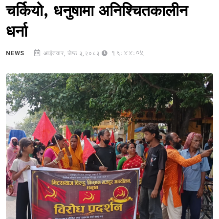
चर्कियो, धनुषामा अनिश्चितकालीन
धर्ना
16:44:05
NEWS
आईतवार, जेष्ठ ३,२०८३