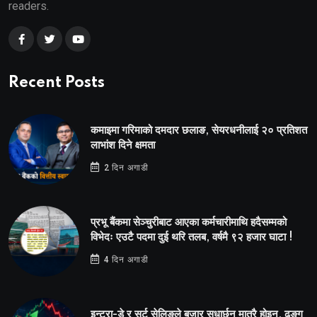
readers.
Recent Posts
कमाइमा गरिमाको दमदार छलाङ, सेयरधनीलाई २० प्रतिशत
लाभांश दिने क्षमता
2 दिन अगाडी
प्रभू बैंकमा सेञ्चुरीबाट आएका कर्मचारीमाथि हदैसम्मको
विभेदः एउटै पदमा दुई थरि तलब, वर्षमै ९२ हजार घाटा !
4 दिन अगाडी
इन्ट्रा-डे र सर्ट सेलिङले बजार सुधार्छन् मात्रै होइन, ढङ्ग