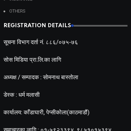
OTHERS
REGISTRATION DETAILS
सूचना विभाग दर्ता नं. ८८६/०७५-७६
सोस मिडिया प्रा.लि.का लागि
अध्यक्ष / सम्पादक : सोमनाथ बास्तोला
डेस्क : धर्म मलासी
कार्यालय: काँडाघारी, पेप्सीकोला(काठमाडौं)
समाचारका लागि : ०१-५९२३३९४, ९८५१०१५३९४,