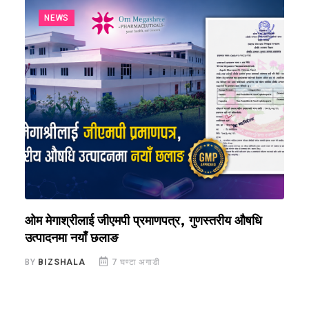
NEWS
ओम मेगाश्रीलाई जीएमपी प्रमाणपत्र, गुणस्तरीय औषधि
य
उत्पादनमा नयाँ छलाङ
ए
BY
BIZSHALA
7 घण्टा अगाडी
B