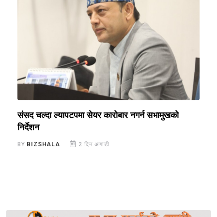
संसद चल्दा ल्यापटपमा सेयर कारोबार नगर्न सभामुखको
न
निर्देशन
न
BY
BIZSHALA
2 दिन अगाडी
B