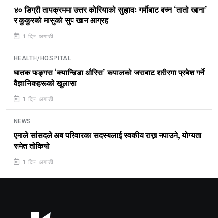
४० डिग्री तापक्रममा उत्तर कोरियाको सुझावः गर्मीबाट बच्न ‘तातो खाना’
र कुकुरको मासुको सुप खान आग्रह
1 दिन अगाडी
HEALTH/HOSPITAL
घातक फङ्गस ‘क्यान्डिडा औरिस’ कपालको जराबाट शरीरमा प्रवेश गर्ने
वैज्ञानिकहरूको खुलासा
1 दिन अगाडी
NEWS
एमाले सांसदले अब परिवारका सदस्यलाई स्वकीय राख्न नपाउने, योग्यता
समेत तोकियो
1 दिन अगाडी