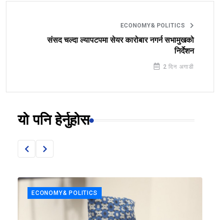
ECONOMY& POLITICS
संसद चल्दा ल्यापटपमा सेयर कारोबार नगर्न सभामुखको
निर्देशन
2 दिन अगाडी
यो पनि हेर्नुहोस
ECONOMY& POLITICS