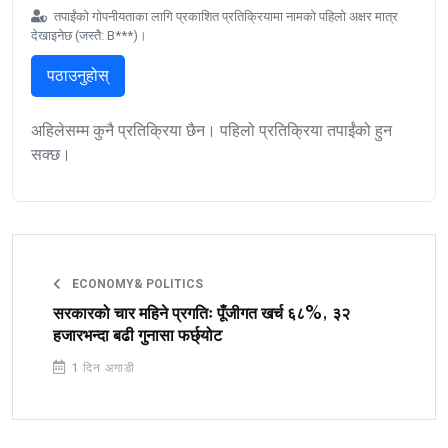
तपाईंको गोपनीयताका लागि प्रकाशित प्रतिक्रियामा नामको पहिलो अक्षर मात्र
देखाइनेछ (जस्तै: B***)।
पठाउनुहोस्
अहिलेसम्म कुनै प्रतिक्रिया छैन। पहिलो प्रतिक्रिया तपाईंको हुन
सक्छ।
ECONOMY& POLITICS
सरकारको चार महिने प्रगतिः पूँजीगत खर्च ६८%, ३२
हजारभन्दा बढी गुनासा फर्छ्योट
1 दिन अगाडी