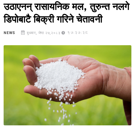
उठाएनन् रासायनिक मल, तुरुन्त नलगे
डिपोबाटै बिक्री गरिने चेतावनी
17:37:38
NEWS
बुधबार, जेष्ठ २७,२०८३