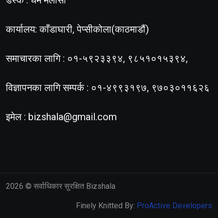
डेस्क : धर्म मलासी
कार्यालय: काँडाघारी, पेप्सीकोला(काठमाडौं)
समाचारका लागि : ०१-५९२३३९४, ९८५१०१५३९४,
विज्ञापनका लागि सम्पर्क : ०१-४९९३१९७, ९७०३०११६२६
इमेल :
bizshala@gmail.com
2026
© सर्वाधिकार सुरक्षित Bizshala
Finely Knitted By:
ProActive Developers