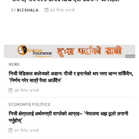
BY
BIZSHALA
56 मिनेट अगाडी
B
Sponsored
NEWS
निजी मेडिकल कलेजको अडानः पीजी र इन्टर्नको थप भत्ता धान्न सकिँदैन,
‘निर्णय गरेर मात्रै पैसा आउँदैन’
20 मिनेट अगाडी
ECONOMY& POLITICS
निजी क्षेत्रलाई अर्थमन्त्री वाग्लेको आग्रह– ‘नेपालमा अझ ठूलो लगानी
गर्नुहोस्’
31 मिनेट अगाडी