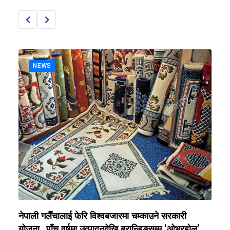
NEWS
नेपाली गलैँचालाई फेरि विश्वबजारमा चम्काउने सरकारी
ए
योजना, पाँच वर्षमा उत्पादनदेखि ब्रान्डिङसम्म ‘ओभरहोल’
‘