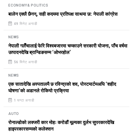
ECONOMY& POLITICS
बालेन एक्लै छैनन्, सही कदममा प्रतिपक्ष साथमा छ: नेपाली कांग्रेस
49 मिनेट अगाडी
NEWS
नेपाली गलैँचालाई फेरि विश्वबजारमा चम्काउने सरकारी योजना, पाँच वर्षमा
उत्पादनदेखि ब्रान्डिङसम्म ‘ओभरहोल’
56 मिनेट अगाडी
NEWS
एक सातादेखि अस्पतालमै छ रविन्द्रको शव, पोस्टमार्टमअघि ‘शहीद
घोषणा’को अडानले रोकियो प्रक्रिया
1 घण्टा अगाडी
AUTO
रोनाल्डोको लक्जरी कार मोहः करोडौं मूल्यका दुर्लभ सुपरकारदेखि
हाइपरकारसम्मको कलेक्सन