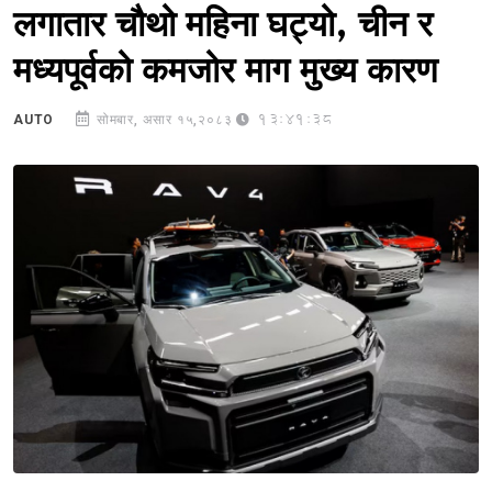
लगातार चौथो महिना घट्यो, चीन र
मध्यपूर्वको कमजोर माग मुख्य कारण
13:41:38
AUTO
सोमबार, असार १५,२०८३