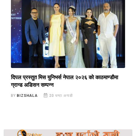
े
दिपल प्रस्तुत मिस युनिभर्स नेपाल २०२६ को काठमाण्डौमा
न
ग्रान्ड अडिसन सम्पन्न
स
BY
BIZSHALA
20 घण्टा अगाडी
B