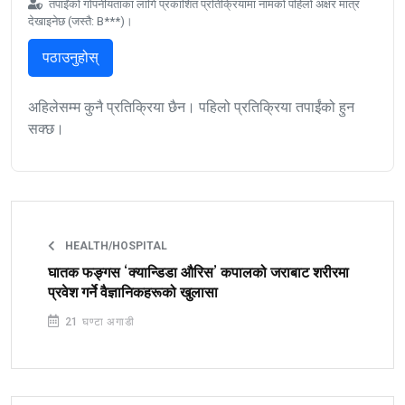
तपाईंको गोपनीयताका लागि प्रकाशित प्रतिक्रियामा नामको पहिलो अक्षर मात्र
देखाइनेछ (जस्तै: B***)।
पठाउनुहोस्
अहिलेसम्म कुनै प्रतिक्रिया छैन। पहिलो प्रतिक्रिया तपाईंको हुन
सक्छ।
HEALTH/HOSPITAL
घातक फङ्गस ‘क्यान्डिडा औरिस’ कपालको जराबाट शरीरमा
प्रवेश गर्ने वैज्ञानिकहरूको खुलासा
21 घण्टा अगाडी