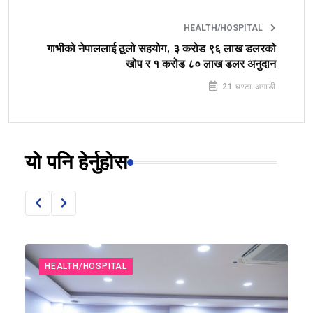
HEALTH/HOSPITAL
गाभीको नेपाललाई ठूलो सहयोग, ३ करोड ९६ लाख डलरको
खोप र १ करोड ८० लाख डलर अनुदान
21 घण्टा अगाडी
यो पनि हेर्नुहोस
HEALTH/HOSPITAL