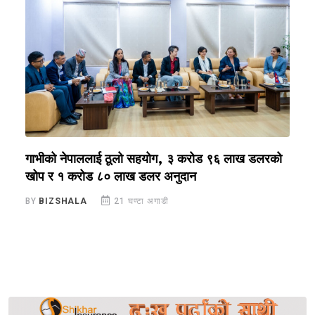
ा
गाभीको नेपाललाई ठूलो सहयोग, ३ करोड ९६ लाख डलरको
ग
खोप र १ करोड ८० लाख डलर अनुदान
ग
BY
BIZSHALA
21 घण्टा अगाडी
B