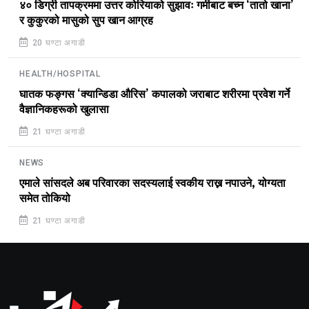
४० डिग्री तापक्रममा उत्तर कोरियाको सुझावः गर्मीबाट बच्न ‘तातो खाना’
र कुकुरको मासुको सुप खान आग्रह
20 घण्टा अगाडी
HEALTH/HOSPITAL
घातक फङ्गस ‘क्यान्डिडा औरिस’ कपालको जराबाट शरीरमा प्रवेश गर्ने
वैज्ञानिकहरूको खुलासा
21 घण्टा अगाडी
NEWS
एमाले सांसदले अब परिवारका सदस्यलाई स्वकीय राख्न नपाउने, योग्यता
समेत तोकियो
21 घण्टा अगाडी