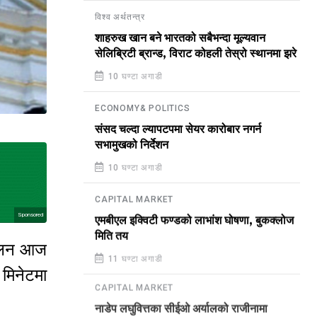
विश्व अर्थतन्त्र
शाहरुख खान बने भारतको सबैभन्दा मूल्यवान
सेलिब्रिटी ब्रान्ड, विराट कोहली तेस्रो स्थानमा झरे
10 घण्टा अगाडी
ECONOMY& POLITICS
संसद चल्दा ल्यापटपमा सेयर कारोबार नगर्न
सभामुखको निर्देशन
10 घण्टा अगाडी
CAPITAL MARKET
Sponsored
एमबीएल इक्विटी फण्डको लाभांश घोषणा, बुकक्लोज
मिति तय
्मेलन आज
11 घण्टा अगाडी
मिनेटमा
CAPITAL MARKET
नाडेप लघुवित्तका सीईओ अर्यालको राजीनामा