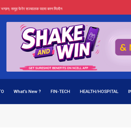
्ता भन्छन्- समूह फेरेर सञ्चालक पदमा बस्न मिल्दैन
ङ्ग पुगेन भने ध्वस्त पनि बनाउन सक्छन् !
एउटै पदमा दुई थरि तलब, वर्षमै ९२ हजार घाटा !
 प्रतिशत लाभांश दिने क्षमता
पक बनेर निरन्तर, राष्ट्र बैंक किन मौन ?
TO
What's New ?
FIN-TECH
HEALTH/HOSPITAL
I