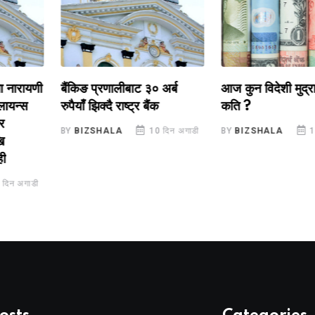
रायणी
बैंकिङ प्रणालीबाट ३० अर्ब
आज कुन विदेशी मुद्रा वि
्स
रुपैयाँ झिक्दै राष्ट्र बैंक
कति ?
BY
BIZSHALA
10 दिन अगाडी
BY
BIZSHALA
10 दिन
अगाडी