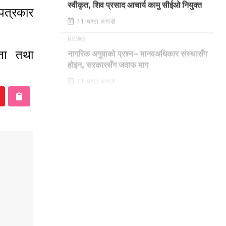
स्वीकृत, शिव प्रसाद आचार्य कामु सीईओ नियुक्त
 पत्रकार
11 घण्टा अगाडी
NEWS
कता तथा
नागरिक अगुवाको प्रश्न– मानवअधिकार संस्थासँग
होइन, सरकारसँग जवाफ माग
11 घण्टा अगाडी