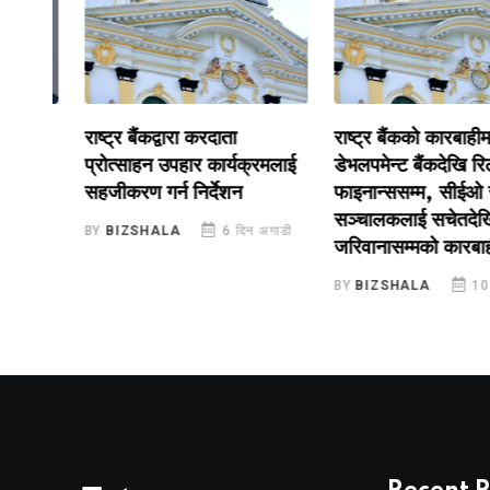
राष्ट्र बैंकद्वारा करदाता
राष्ट्र बैंकको कारबाहीमा ना
प्रोत्साहन उपहार कार्यक्रमलाई
डेभलपमेन्ट बैंकदेखि रिलायन
सहजीकरण गर्न निर्देशन
फाइनान्ससम्म, सीईओ र
सञ्चालकलाई सचेतदेखि
डी
BY
BIZSHALA
6 दिन अगाडी
जरिवानासम्मको कारबाही
BY
BIZSHALA
10 दिन 