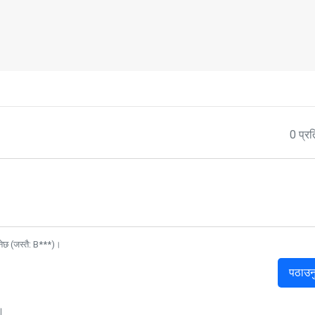
0 प्रत
नेछ (जस्तै: B***)।
पठाउन
।