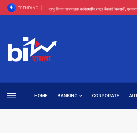
TRENDING
प्रभू बैंकका सञ्चालक बस्नेतमाथि राष्ट्र बैंकको ‘कन्सर्न’, प्रवक
इन्ट्रा-डे र सर्ट सेलिङले बजार सुधार्छन् मात्रै होइन, ढ
प्रभू बैंकमा सेञ्चुरीबाट आएका कर्मचारीमाथि हदैसम्मको विभेदः 
कमाइमा गरिमाको दमदार छलाङ, सेयरधनीलाई २०
प्रभु बैंकमा रमिता : सर्वसाधारणबाट छिरेका बस्नेत संस्था
HOME
BANKING
CORPORATE
AU