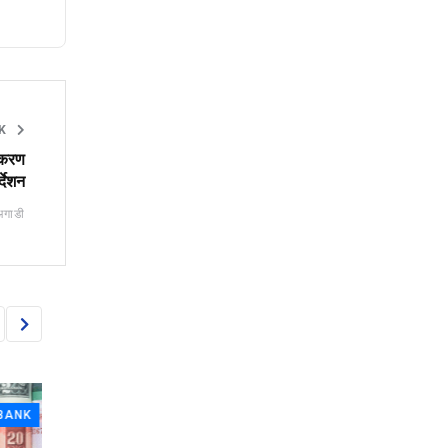
NK
जीकरण
र्देशन
अगाडी
K
NEPAL RASTRA BANK
NEPAL RASTRA BA