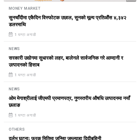
Sponsored
MONEY MARKET
सुनचाँदीमा एकैदिन विस्फोटक उछाल, सुनको मूल्य प्रतिऔंस ४,३४२
डलरमाथि
1 घण्टा अगाडी
NEWS
सरकारी उद्योगमा सुधारको लहर, बालेनले सार्वजनिक गरे आम्दानी र
उत्पादनको हिसाब
1 घण्टा अगाडी
NEWS
ओम मेगाश्रीलाई जीएमपी प्रमाणपत्र, गुणस्तरीय औषधि उत्पादनमा नयाँ
छलाङ
1 घण्टा अगाडी
OTHERS
दुर्लभ घटनाः फरक मितिमा जन्मिए जुम्ल्याहा दिदीबहिनी