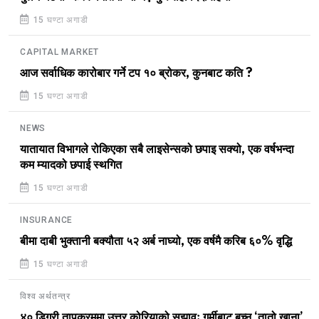
15 घण्टा अगाडी
CAPITAL MARKET
आज सर्वाधिक कारोबार गर्ने टप १० ब्रोकर, कुनबाट कति ?
15 घण्टा अगाडी
NEWS
यातायात विभागले रोकिएका सबै लाइसेन्सको छपाइ सक्यो, एक वर्षभन्दा
कम म्यादको छपाई स्थगित
15 घण्टा अगाडी
INSURANCE
बीमा दाबी भुक्तानी बक्यौता ५२ अर्ब नाघ्यो, एक वर्षमै करिब ६०% वृद्धि
15 घण्टा अगाडी
विश्व अर्थतन्त्र
४० डिग्री तापक्रममा उत्तर कोरियाको सुझावः गर्मीबाट बच्न ‘तातो खाना’