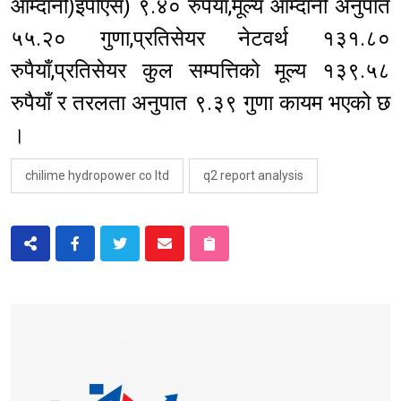
आम्दानी)इपीएस) ९.४० रुपैयाँ,मूल्य आम्दानी अनुपात
५५.२० गुणा,प्रतिसेयर नेटवर्थ १३१.८०
रुपैयाँ,प्रतिसेयर कुल सम्पत्तिको मूल्य १३९.५८
रुपैयाँ र तरलता अनुपात ९.३९ गुणा कायम भएको छ
।
chilime hydropower co ltd
q2 report analysis