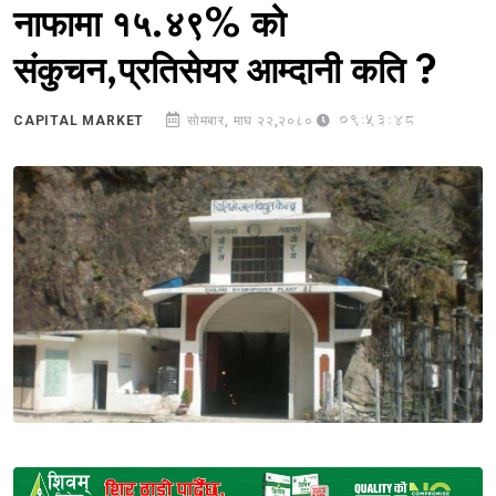
नाफामा १५.४९% को
संकुचन,प्रतिसेयर आम्दानी कति ?
09:53:48
CAPITAL MARKET
सोमबार, माघ २२,२०८०