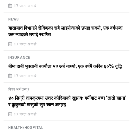
17 घण्टा अगाडी
NEWS
यातायात विभागले रोकिएका सबै लाइसेन्सको छपाइ सक्यो, एक वर्षभन्दा
कम म्यादको छपाई स्थगित
17 घण्टा अगाडी
INSURANCE
बीमा दाबी भुक्तानी बक्यौता ५२ अर्ब नाघ्यो, एक वर्षमै करिब ६०% वृद्धि
17 घण्टा अगाडी
विश्व अर्थतन्त्र
४० डिग्री तापक्रममा उत्तर कोरियाको सुझावः गर्मीबाट बच्न ‘तातो खाना’
र कुकुरको मासुको सुप खान आग्रह
17 घण्टा अगाडी
HEALTH/HOSPITAL