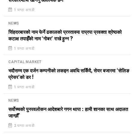
सरकारमाथि खनिनु आवश्यक छैन
1 घण्टा अगाडी
NEWS
सिंहदरबारको नाम फेर्ने ढकालको प्रस्तावमा राप्रपा प्रवक्ता श्रेष्ठको
कटाक्ष तपाईँको नाम ‘गोबर’ राखे हुन्न ?
1 घण्टा अगाडी
CAPITAL MARKET
भदौसम्म एक दर्जन कम्पनीको लकइन अवधि सकिँदै, सेयर बजारमा ‘सेलिङ
प्रेसर’को डर !
1 घण्टा अगाडी
NEWS
सर्वोच्चको पुनरवलोकन आदेशबारे गगन थापा : हामी शानका साथ अदालत
जान्छौँ
2 घण्टा अगाडी