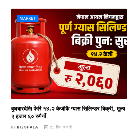
MARKET
 ३
बुधबारदेखि फेरि १४.२ केजीकै ग्यास सिलिन्डर बिक्री, मूल्य
म
२ हजार ६० रुपैयाँ
क
BY
BIZSHALA
25 दिन अगाडी
B