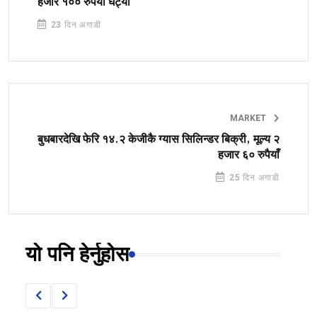
हजार १०० रुपैयाँ घट्यो
23 दिन अगाडी
MARKET
बुधबारदेखि फेरि १४.२ केजीकै ग्यास सिलिन्डर बिक्री, मूल्य २
हजार ६० रुपैयाँ
25 दिन अगाडी
यो पनि हेर्नुहोस