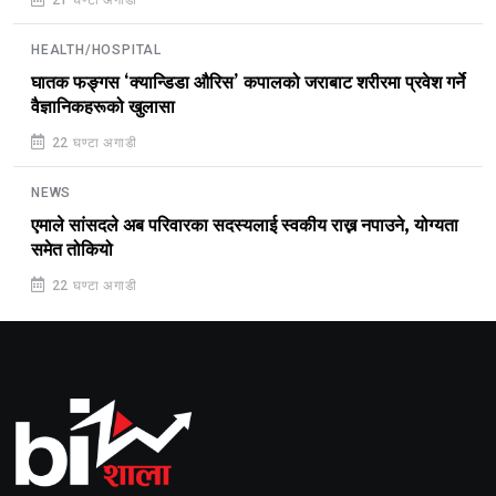
21 घण्टा अगाडी
HEALTH/HOSPITAL
घातक फङ्गस ‘क्यान्डिडा औरिस’ कपालको जराबाट शरीरमा प्रवेश गर्ने
वैज्ञानिकहरूको खुलासा
22 घण्टा अगाडी
NEWS
एमाले सांसदले अब परिवारका सदस्यलाई स्वकीय राख्न नपाउने, योग्यता
समेत तोकियो
22 घण्टा अगाडी