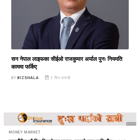
सन नेपाल लाइफका सीईओ राजकुमार अर्याल पुनः नियमति
ब
काममा फर्किए
र
BY
BIZSHALA
1 दिन अगाडी
B
Sponsored
MONEY MARKET