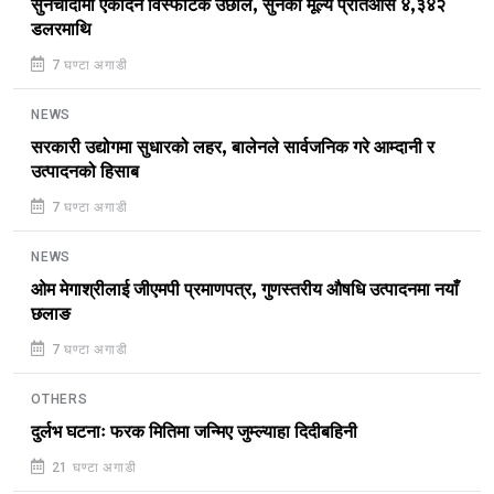
सुनचाँदीमा एकैदिन विस्फोटक उछाल, सुनको मूल्य प्रतिऔंस ४,३४२
डलरमाथि
7 घण्टा अगाडी
NEWS
सरकारी उद्योगमा सुधारको लहर, बालेनले सार्वजनिक गरे आम्दानी र
उत्पादनको हिसाब
7 घण्टा अगाडी
NEWS
ओम मेगाश्रीलाई जीएमपी प्रमाणपत्र, गुणस्तरीय औषधि उत्पादनमा नयाँ
छलाङ
7 घण्टा अगाडी
OTHERS
दुर्लभ घटनाः फरक मितिमा जन्मिए जुम्ल्याहा दिदीबहिनी
21 घण्टा अगाडी