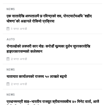
NEWS
एक सातादेखि अस्पतालमै छ रविन्द्रको शव, पोस्टमार्टमअघि ‘शहीद
घोषणा’को अडानले रोकियो प्रक्रिया
1 घण्टा अगाडी
AUTO
रोनाल्डोको लक्जरी कार मोहः करोडौं मूल्यका दुर्लभ सुपरकारदेखि
हाइपरकारसम्मको कलेक्सन
2 घण्टा अगाडी
NEWS
यातायात कार्यालयको राजस्व ५० लाखले बढ्यो
2 घण्टा अगाडी
NEWS
प्रधानमन्त्री शाह–भारतीय राजदूत श्रीवास्तवबीच ४० मिनेट वार्ता, आजै