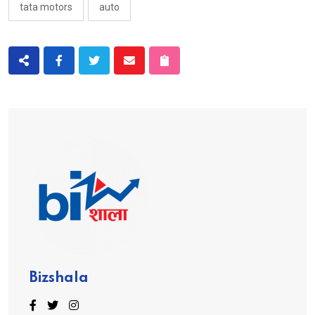
tata motors
auto
Bizshala