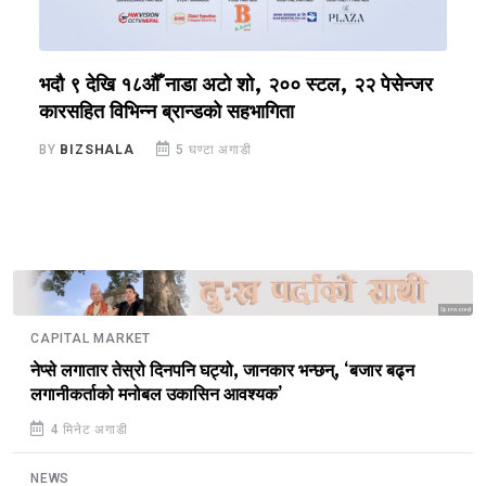
भदौ ९ देखि १८औँ नाडा अटो शो, २०० स्टल, २२ पेसेन्जर
स
कारसहित विभिन्न ब्रान्डको सहभागिता
यु
BY
BIZSHALA
5 घण्टा अगाडी
B
Sponsored
CAPITAL MARKET
नेप्से लगातार तेस्रो दिनपनि घट्यो, जानकार भन्छन्, ‘बजार बढ्न
लगानीकर्ताको मनोबल उकासिन आवश्यक’
4 मिनेट अगाडी
NEWS