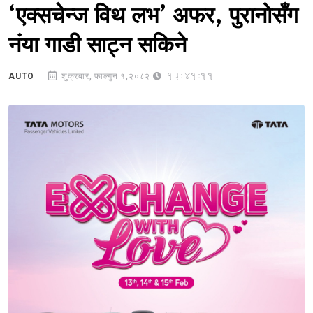
‘एक्सचेन्ज विथ लभ’ अफर, पुरानोसँग
नंया गाडी साट्न सकिने
13:41:11
AUTO
शुक्रबार, फाल्गुन १,२०८२