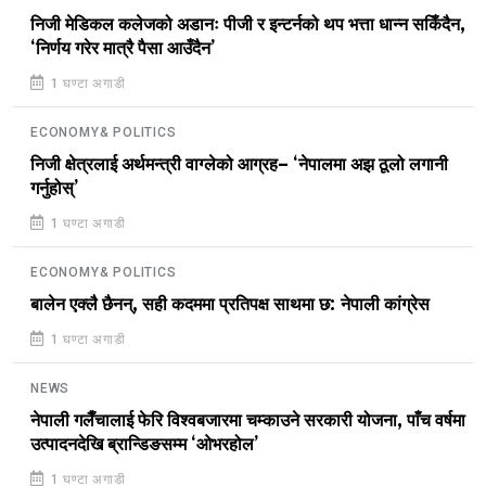
निजी मेडिकल कलेजको अडानः पीजी र इन्टर्नको थप भत्ता धान्न सकिँदैन,
‘निर्णय गरेर मात्रै पैसा आउँदैन’
1 घण्टा अगाडी
ECONOMY& POLITICS
निजी क्षेत्रलाई अर्थमन्त्री वाग्लेको आग्रह– ‘नेपालमा अझ ठूलो लगानी
गर्नुहोस्’
1 घण्टा अगाडी
ECONOMY& POLITICS
बालेन एक्लै छैनन्, सही कदममा प्रतिपक्ष साथमा छ: नेपाली कांग्रेस
1 घण्टा अगाडी
NEWS
नेपाली गलैँचालाई फेरि विश्वबजारमा चम्काउने सरकारी योजना, पाँच वर्षमा
उत्पादनदेखि ब्रान्डिङसम्म ‘ओभरहोल’
1 घण्टा अगाडी