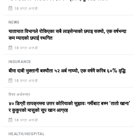
18 घण्टा अगाडी
NEWS
यातायात विभागले रोकिएका सबै लाइसेन्सको छपाइ सक्यो, एक वर्षभन्दा
कम म्यादको छपाई स्थगित
18 घण्टा अगाडी
INSURANCE
बीमा दाबी भुक्तानी बक्यौता ५२ अर्ब नाघ्यो, एक वर्षमै करिब ६०% वृद्धि
18 घण्टा अगाडी
विश्व अर्थतन्त्र
४० डिग्री तापक्रममा उत्तर कोरियाको सुझावः गर्मीबाट बच्न ‘तातो खाना’
र कुकुरको मासुको सुप खान आग्रह
18 घण्टा अगाडी
HEALTH/HOSPITAL