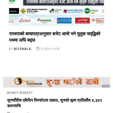
रास्वपाको बाचापत्रअनुसार बजेट आयो भने मुलुक समृद्धिको
"
पथमा अघि बढ्छ
ज
BY
BIZSHALA
3 महिना अगाडी
B
Sponsored
MONEY MARKET
सुनचाँदीमा एकैदिन विस्फोटक उछाल, सुनको मूल्य प्रतिऔंस ४,३४२
डलरमाथि