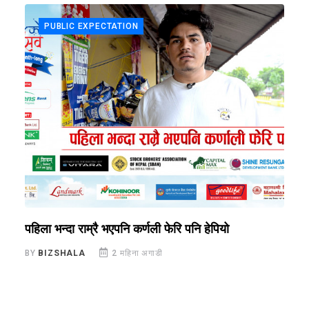
PUBLIC EXPECTATION
पहिला भन्दा राम्रै भएपनि कर्णली फेरि पनि हेपियो
अ
BY
BIZSHALA
2 महिना अगाडी
B