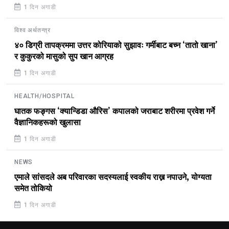
1 दिन अगाडी
विश्व अर्थतन्त्र
४० डिग्री तापक्रममा उत्तर कोरियाको सुझावः गर्मीबाट बच्न ‘तातो खाना’
र कुकुरको मासुको सुप खान आग्रह
1 दिन अगाडी
HEALTH/HOSPITAL
घातक फङ्गस ‘क्यान्डिडा औरिस’ कपालको जराबाट शरीरमा प्रवेश गर्ने
वैज्ञानिकहरूको खुलासा
1 दिन अगाडी
NEWS
एमाले सांसदले अब परिवारका सदस्यलाई स्वकीय राख्न नपाउने, योग्यता
समेत तोकियो
1 दिन अगाडी