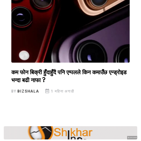
्रोइड
एउटै घोटालाले डुबायो कलकत्ता स्टक एक्सचेन्ज, अब फेरि
ब्युँताउने तयारी
BY
BIZSHALA
1 महिना अगाडी
Sponsored