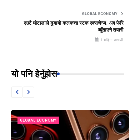
GLOBAL ECONOMY
एउटै घोटालाले डुबायो कलकत्ता स्टक एक्सचेन्ज, अब फेरि
ब्युँताउने तयारी
1 महिना अगाडी
यो पनि हेर्नुहोस
GLOBAL ECONOMY