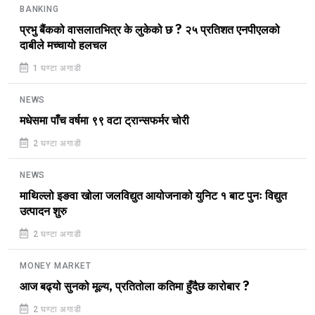
BANKING
प्रभु बैंकको वासलातभित्र के लुकेको छ ? २५ प्रतिशत एनपीएलको
दाबीले मच्चायो हलचल
1 घण्टा अगाडी
NEWS
मधेसमा पाँच वर्षमा ९९ वटा ट्रान्सफर्मर चोरी
2 घण्टा अगाडी
NEWS
माथिल्लो इङवा खोला जलविद्युत आयोजनाको युनिट १ बाट पुनः विद्युत
उत्पादन शुरु
2 घण्टा अगाडी
MONEY MARKET
आज बढ्यो सुनको मूल्य, प्रतितोला कतिमा हुँदैछ कारोबार ?
2 घण्टा अगाडी