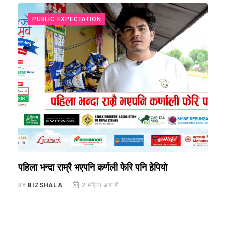
PUBLIC EXPECTATION
पहिला भन्दा राम्रै भएपनि कर्णली फेरि पनि हेपियो
अ
BY
BIZSHALA
2 महिना अगाडी
B