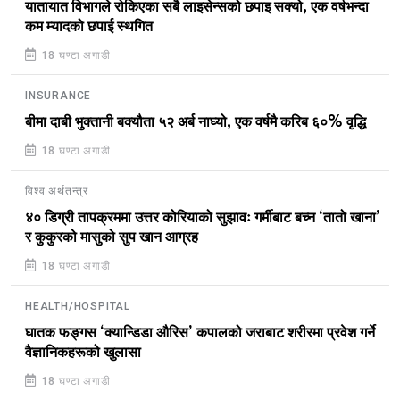
यातायात विभागले रोकिएका सबै लाइसेन्सको छपाइ सक्यो, एक वर्षभन्दा
कम म्यादको छपाई स्थगित
18 घण्टा अगाडी
INSURANCE
बीमा दाबी भुक्तानी बक्यौता ५२ अर्ब नाघ्यो, एक वर्षमै करिब ६०% वृद्धि
18 घण्टा अगाडी
विश्व अर्थतन्त्र
४० डिग्री तापक्रममा उत्तर कोरियाको सुझावः गर्मीबाट बच्न ‘तातो खाना’
र कुकुरको मासुको सुप खान आग्रह
18 घण्टा अगाडी
HEALTH/HOSPITAL
घातक फङ्गस ‘क्यान्डिडा औरिस’ कपालको जराबाट शरीरमा प्रवेश गर्ने
वैज्ञानिकहरूको खुलासा
18 घण्टा अगाडी