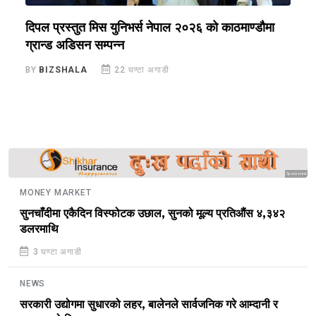
े
दिपल प्रस्तुत मिस युनिभर्स नेपाल २०२६ को काठमाण्डौमा
न
ग्रान्ड अडिसन सम्पन्न
स
BY
BIZSHALA
22 घण्टा अगाडी
B
Sponsored
MONEY MARKET
सुनचाँदीमा एकैदिन विस्फोटक उछाल, सुनको मूल्य प्रतिऔंस ४,३४२
डलरमाथि
3 घण्टा अगाडी
NEWS
सरकारी उद्योगमा सुधारको लहर, बालेनले सार्वजनिक गरे आम्दानी र