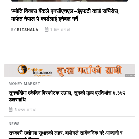
ज्योति विकास बैंकले एनसीएचएल–ईएफटी कार्ड सर्भिसेस्
ए
मार्फत नेपाल पे कार्डलाई इनेबल गर्ने
प
BY
BIZSHALA
1 दिन अगाडी
B
Sponsored
MONEY MARKET
सुनचाँदीमा एकैदिन विस्फोटक उछाल, सुनको मूल्य प्रतिऔंस ४,३४२
डलरमाथि
3 घण्टा अगाडी
NEWS
सरकारी उद्योगमा सुधारको लहर, बालेनले सार्वजनिक गरे आम्दानी र