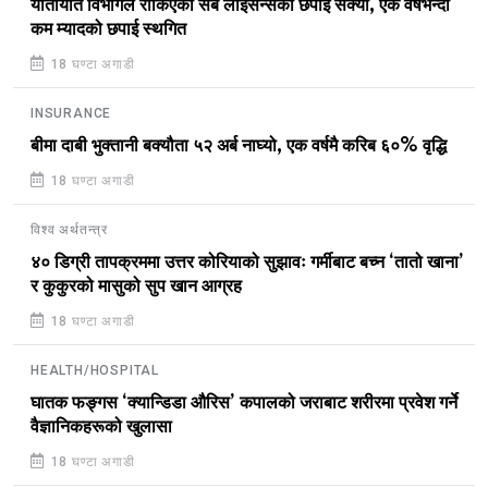
यातायात विभागले रोकिएका सबै लाइसेन्सको छपाइ सक्यो, एक वर्षभन्दा
कम म्यादको छपाई स्थगित
18 घण्टा अगाडी
INSURANCE
बीमा दाबी भुक्तानी बक्यौता ५२ अर्ब नाघ्यो, एक वर्षमै करिब ६०% वृद्धि
18 घण्टा अगाडी
विश्व अर्थतन्त्र
४० डिग्री तापक्रममा उत्तर कोरियाको सुझावः गर्मीबाट बच्न ‘तातो खाना’
र कुकुरको मासुको सुप खान आग्रह
18 घण्टा अगाडी
HEALTH/HOSPITAL
घातक फङ्गस ‘क्यान्डिडा औरिस’ कपालको जराबाट शरीरमा प्रवेश गर्ने
वैज्ञानिकहरूको खुलासा
18 घण्टा अगाडी