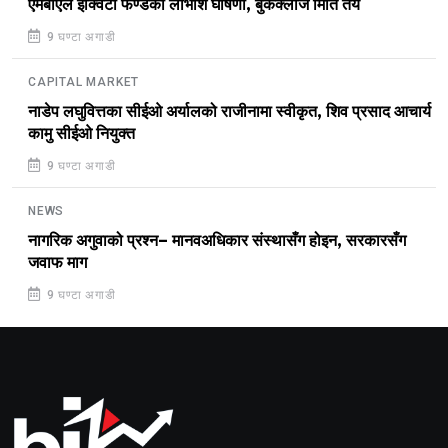
एमबीएल इक्विटी फण्डको लाभांश घोषणा, बुकक्लोज मिति तय
9 घण्टा अगाडी
CAPITAL MARKET
नाडेप लघुवित्तका सीईओ अर्यालको राजीनामा स्वीकृत, शिव प्रसाद आचार्य
कामु सीईओ नियुक्त
9 घण्टा अगाडी
NEWS
नागरिक अगुवाको प्रश्न– मानवअधिकार संस्थासँग होइन, सरकारसँग
जवाफ माग
9 घण्टा अगाडी