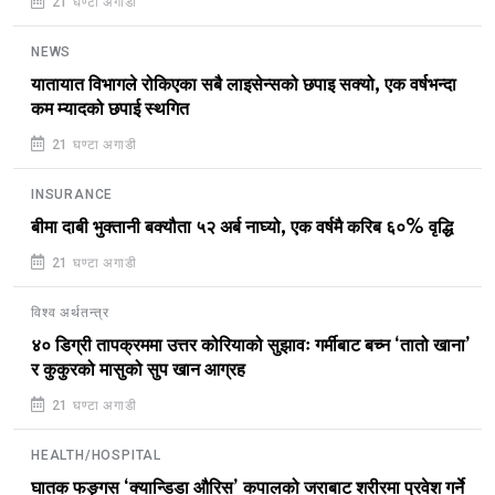
21 घण्टा अगाडी
NEWS
यातायात विभागले रोकिएका सबै लाइसेन्सको छपाइ सक्यो, एक वर्षभन्दा
कम म्यादको छपाई स्थगित
21 घण्टा अगाडी
INSURANCE
बीमा दाबी भुक्तानी बक्यौता ५२ अर्ब नाघ्यो, एक वर्षमै करिब ६०% वृद्धि
21 घण्टा अगाडी
विश्व अर्थतन्त्र
४० डिग्री तापक्रममा उत्तर कोरियाको सुझावः गर्मीबाट बच्न ‘तातो खाना’
र कुकुरको मासुको सुप खान आग्रह
21 घण्टा अगाडी
HEALTH/HOSPITAL
घातक फङ्गस ‘क्यान्डिडा औरिस’ कपालको जराबाट शरीरमा प्रवेश गर्ने