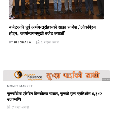
बजेटअघि पूर्व अर्थमन्त्रीहरूको साझा सन्देश,‘लोकप्रिय
ज
होइन, कार्यान्वयनमुखी बजेट ल्याऔँ’
ख
BY
BIZSHALA
2 महिना अगाडी
B
Sponsored
MONEY MARKET
सुनचाँदीमा एकैदिन विस्फोटक उछाल, सुनको मूल्य प्रतिऔंस ४,३४२
डलरमाथि
7 घण्टा अगाडी