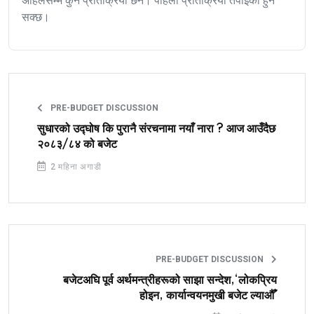
अहिलेसम्म कुनै प्रतिक्रिया छैन। पहिलो प्रतिक्रिया तपाईंको हुन
सक्छ।
PRE-BUDGET DISCUSSION
सुधारको उद्घोष कि पुरानै संरचनामा नयाँ नारा ? आज आउँदैछ
२०८३/८४ को बजेट
2 महिना अगाडी
PRE-BUDGET DISCUSSION
बजेटअघि पूर्व अर्थमन्त्रीहरूको साझा सन्देश,‘लोकप्रिय
होइन, कार्यान्वयनमुखी बजेट ल्याऔँ’