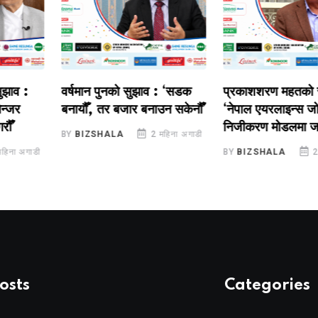
 :
वर्षमान पुनको सुझाव : ‘सडक
प्रकाशशरण महतको सुझा
बनायौँ, तर बजार बनाउन सकेनौँ’
‘नेपाल एयरलाइन्स जोगाउ
निजीकरण मोडलमा जानैपर्
BY
BIZSHALA
2 महिना अगाडी
अगाडी
BY
BIZSHALA
2 महिन
osts
Categories