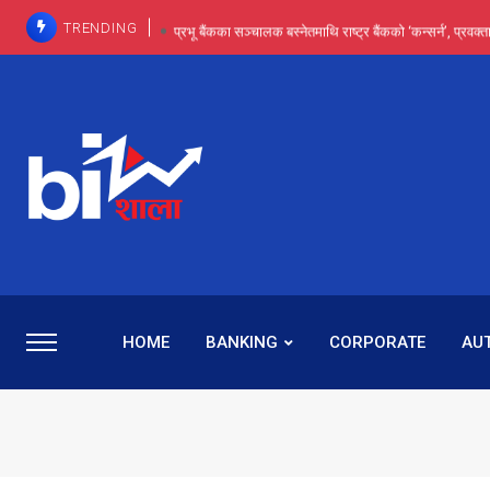
TRENDING
प्रभू बैंकका सञ्चालक बस्नेतमाथि राष्ट्र बैंकको ‘कन्सर्न’, प्रवक
इन्ट्रा-डे र सर्ट सेलिङले बजार सुधार्छन् मात्रै होइन, ढ
प्रभू बैंकमा सेञ्चुरीबाट आएका कर्मचारीमाथि हदैसम्मको विभेदः 
कमाइमा गरिमाको दमदार छलाङ, सेयरधनीलाई २०
प्रभु बैंकमा रमिता : सर्वसाधारणबाट छिरेका बस्नेत संस्था
HOME
BANKING
CORPORATE
AU