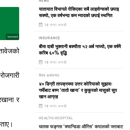
NEWS
यातायात विभागले रोकिएका सबै लाइसेन्सको छपाइ
सक्यो, एक वर्षभन्दा कम म्यादको छपाई स्थगित
18 घण्टा अगाडी
Sponsored
INSURANCE
बीमा दाबी भुक्तानी बक्यौता ५२ अर्ब नाघ्यो, एक वर्षमै
्तावेजको
करिब ६०% वृद्धि
18 घण्टा अगाडी
 रोजगारी
विश्व अर्थतन्त्र
४० डिग्री तापक्रममा उत्तर कोरियाको सुझावः
गर्मीबाट बच्न ‘तातो खाना’ र कुकुरको मासुको सुप
खान आग्रह
रखाना र
18 घण्टा अगाडी
HEALTH/HOSPITAL
 बताए।
घातक फङ्गस ‘क्यान्डिडा औरिस’ कपालको जराबाट