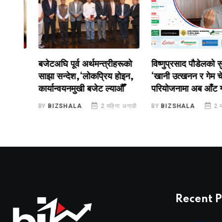
बजेटअघि पूर्व अर्थमन्त्रीहरूको
विष्णुप्रसाद पौडेलको सुझाव
साझा सन्देश,‘लोकप्रिय होइन,
‘खानी उत्खनन र गेम चेन्जर
कार्यान्वयनमुखी बजेट ल्याऔँ’
परियोजनामा अब आँट गरौँ’
गाडी
BY
BIZSHALA
2 महिना अगाडी
BY
BIZSHALA
2 महिना 
Recent P