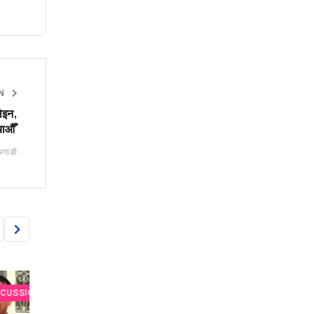
ON
होइन,
याऔँ’
अगाडी
SION
PRE-BUDGET DISCUSSION
PRE-BUDGET DISCU