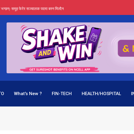
्ता भन्छन्- समूह फेरेर सञ्चालक पदमा बस्न मिल्दैन
ङ्ग पुगेन भने ध्वस्त पनि बनाउन सक्छन् !
एउटै पदमा दुई थरि तलब, वर्षमै ९२ हजार घाटा !
 प्रतिशत लाभांश दिने क्षमता
पक बनेर निरन्तर, राष्ट्र बैंक किन मौन ?
TO
What's New ?
FIN-TECH
HEALTH/HOSPITAL
I