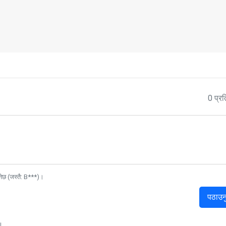
0 प्रत
नेछ (जस्तै: B***)।
पठाउन
।