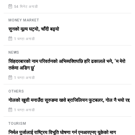
54 मिनेट अगाडी
MONEY MARKET
सुनको मूल्य घट्यो, चाँदी बढ्यो
1 घण्टा अगाडी
NEWS
सिंहदरबारको नाम परिवर्तनको अभिव्यक्तिपछि हरि ढकालले भने, ‘म मेरो
तर्कमा अडिग छु’
1 घण्टा अगाडी
OTHERS
गोलको खुसी मनाउँदा सुरुङमा खसे ब्राजिलियन फुटबलर, गोल नै भयो रद्द
1 घण्टा अगाडी
TOURISM
निर्मल पुर्जालाई राष्ट्रिय विभूति घोषणा गर्न एनआरएनए यूकेको माग