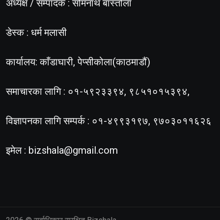
अध्यक्ष / सम्पादक : सोमनाथ बास्तोला
डेस्क : धर्म मलासी
कार्यालय: काँडाघारी, पेप्सीकोला(काठमाडौं)
समाचारका लागि : ०१-५९२३३९४, ९८५१०१५३९४,
विज्ञापनका लागि सम्पर्क : ०१-४९९३१९७, ९७०३०११६२६
इमेल :
bizshala@gmail.com