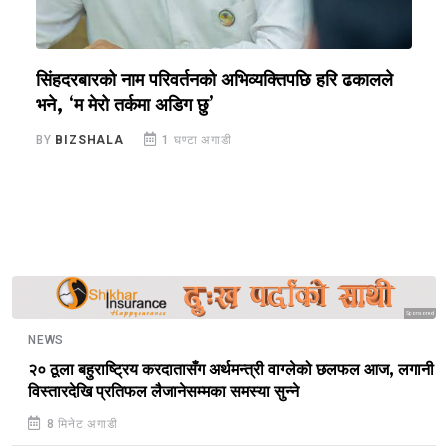
ल
सिंहदरबारको नाम परिवर्तनको अभिव्यक्तिपछि हरि ढकालले
प
भने, ‘म मेरो तर्कमा अडिग छु’
B
BY
BIZSHALA
1 घण्टा अगाडी
Sponsored
NEWS
२० ठूला बहुराष्ट्रिय करदातासँग अर्थमन्त्री वाग्लेको छलफल आज, लगानी
विस्तारदेखि प्रतिफल लैजानेसम्मका समस्या सुन्ने
8 मिनेट अगाडी