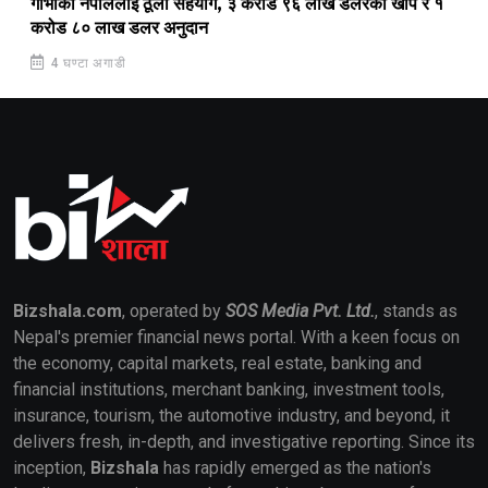
गाभीको नेपाललाई ठूलो सहयोग, ३ करोड ९६ लाख डलरको खोप र १
करोड ८० लाख डलर अनुदान
4 घण्टा अगाडी
Bizshala.com
, operated by
SOS Media Pvt. Ltd.
, stands as
Nepal's premier financial news portal. With a keen focus on
the economy, capital markets, real estate, banking and
financial institutions, merchant banking, investment tools,
insurance, tourism, the automotive industry, and beyond, it
delivers fresh, in-depth, and investigative reporting. Since its
inception,
Bizshala
has rapidly emerged as the nation's