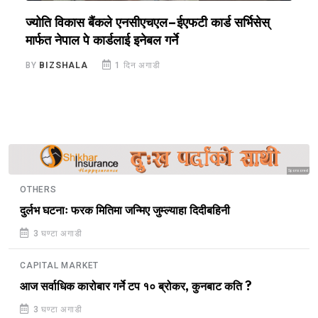
ज्योति विकास बैंकले एनसीएचएल–ईएफटी कार्ड सर्भिसेस्
ए
मार्फत नेपाल पे कार्डलाई इनेबल गर्ने
प
BY
BIZSHALA
1 दिन अगाडी
B
Sponsored
OTHERS
दुर्लभ घटनाः फरक मितिमा जन्मिए जुम्ल्याहा दिदीबहिनी
3 घण्टा अगाडी
CAPITAL MARKET
आज सर्वाधिक कारोबार गर्ने टप १० ब्रोकर, कुनबाट कति ?
3 घण्टा अगाडी