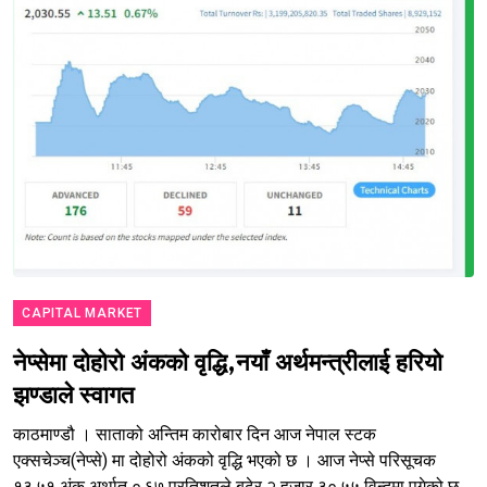
CAPITAL MARKET
नेप्सेमा दोहोरो अंकको वृद्धि,नयाँ अर्थमन्त्रीलाई हरियो
झण्डाले स्वागत
काठमाण्डौ । साताको अन्तिम कारोबार दिन आज नेपाल स्टक
एक्सचेञ्च(नेप्से) मा दोहोरो अंकको वृद्धि भएको छ । आज नेप्से परिसूचक
१३.५१ अंक अर्थात ०.६७ प्रतिशतले बढेर २ हजार ३०.५५ विन्दुमा पुगेको छ