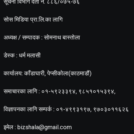
सूचना विभाग दर्ता नं. ८८६/०७५-७६
सोस मिडिया प्रा.लि.का लागि
अध्यक्ष / सम्पादक : सोमनाथ बास्तोला
डेस्क : धर्म मलासी
कार्यालय: काँडाघारी, पेप्सीकोला(काठमाडौं)
समाचारका लागि : ०१-५९२३३९४, ९८५१०१५३९४,
विज्ञापनका लागि सम्पर्क : ०१-४९९३१९७, ९७०३०११६२६
इमेल :
bizshala@gmail.com