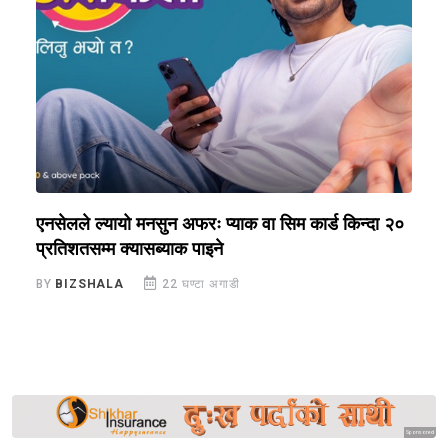
एनसेलले ल्यायो मनसुन अफरः प्याक वा सिम कार्ड किन्दा २०
न
प्रतिशतसम्म क्यासब्याक पाइने
छ
BY
BIZSHALA
22 घण्टा अगाडी
B
Sponsored