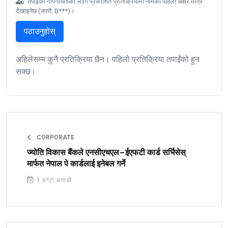
तपाईंको गोपनीयताका लागि प्रकाशित प्रतिक्रियामा नामको पहिलो अक्षर मात्र
देखाइनेछ (जस्तै: B***)।
पठाउनुहोस्
अहिलेसम्म कुनै प्रतिक्रिया छैन। पहिलो प्रतिक्रिया तपाईंको हुन
सक्छ।
CORPORATE
ज्योति विकास बैंकले एनसीएचएल–ईएफटी कार्ड सर्भिसेस्
मार्फत नेपाल पे कार्डलाई इनेबल गर्ने
1 घण्टा अगाडी